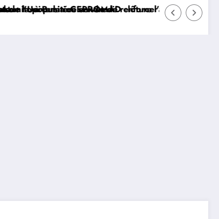
la gouvernance sécuritaire participative
année académique avec succès, célèbre la collation 
Haut-Uele : renforcer la riposte préventive c