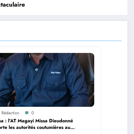
taculaire
a Rédaction
0
a : l’AT Magayi Missa Dieudonné
rte les autorités coutumières au
nsement et à l’identification de la