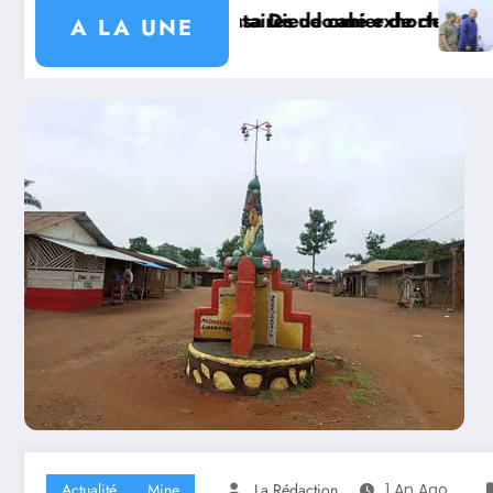
ier de charge signé avec KGM S.A et prépare le deux
exhorte les autorités coutumières au recensement et à 
Mission sécuritaire et sanitaire : le G
A LA UNE
Actualité
Mine
La Rédaction
1 An Ago