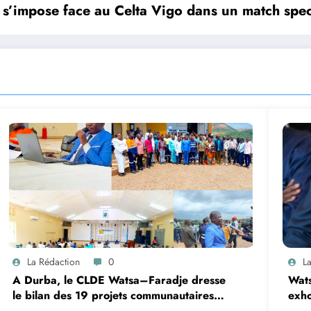
s s’impose face au Celta Vigo dans un match spec
La Rédaction
0
L
A Durba, le CLDE Watsa–Faradje dresse
Wats
le bilan des 19 projets communautaires
exho
de cahier de charge signé avec KGM S.A
rece