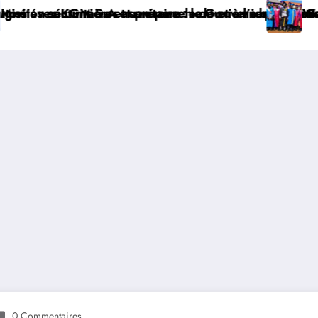
ième quinquennat
l’identification de la population en vue de renforcer 
ouverneur Jean Bakomito à Bunia ce vendredi
Watsa : l’Université CEPROMAD clôture l’
0 Commentaires