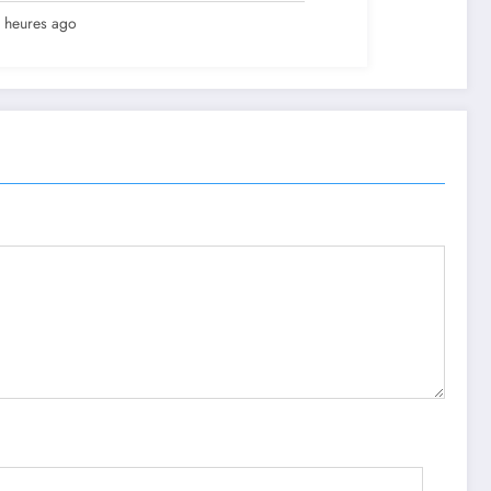
lation en vue de renforcer la
 heures ago
ernance sécuritaire participative