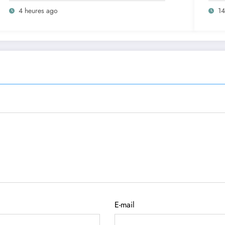
et prépare le deuxième quinquennat
popu
4 heures ago
14
gouv
E-mail