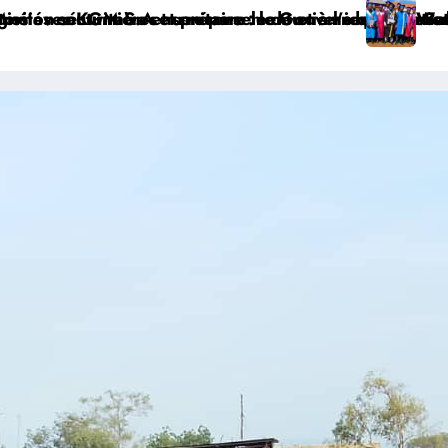
nat
on de la population en vue de renforcer la gouvernance
 Bakomito à Bunia ce vendredi
tsa : l’Université CEPROMAD clôture l’année académi
Haut