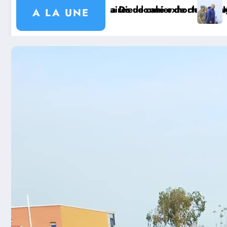
 signé avec KGM S.A et prépare le deuxième quinquen
torités coutumières au recensement et à l’identificati
Mission sécuritaire et sanitaire : le Gouverneur Jean
Wa
A LA UNE