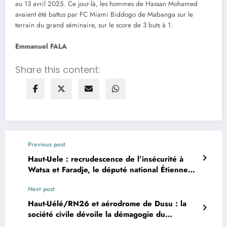
au 13 avril 2025. Ce jour-là, les hommes de Hassan Mohamed
avaient été battus par FC Miami Biddogo de Mabanga sur le
terrain du grand séminaire, sur le score de 3 buts à 1.
Emmanuel FALA
Share this content:
Previous post
Haut-Uele : recrudescence de l’insécurité à
Watsa et Faradje, le député national Étienne
Andrito Alendo tire la sonnette d’alarme
Next post
Haut-Uélé/RN26 et aérodrome de Dusu : la
société civile dévoile la démagogie du
gouverneur Jean Bakomito à Watsa