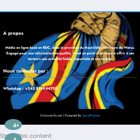
À propos
Média en ligne basé en RDC, dans la province du Haut-Uélé, territoire de Watsa.
Engagé pour une information de qualité, il met un point d’honneur à offrir à ses
lecteurs une actualité fiable, impartiale et accessible.
Nous contacter par :
WhatsApp : +243 814944708
Victoireinfo.net | Powered By
SpiceThemes
A+
Share this content:
A