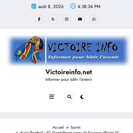
Aller
août 8, 2026
4:38:34 PM
au
contenu
Victoireinfo.net
Informer pour bâtir l'avenir
Accueil
Sports
Bunia/Football : FC Grand Fleuve Junior de Kasegwa affronte FC