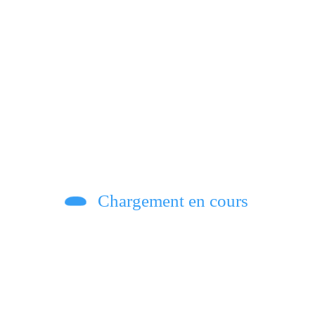
nne, l’état de siège est un échec cuisant qui d
neur Jean Bakomito Gambu et la Délégation de 
Chargement en cours