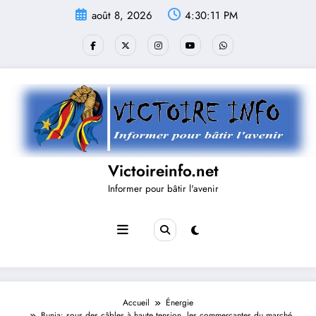
Aller
août 8, 2026
4:30:11 PM
au
contenu
Victoireinfo.net
Informer pour bâtir l'avenir
Accueil
Énergie
Bunia: sous des câbles à haute tension, les commerçantes du marché