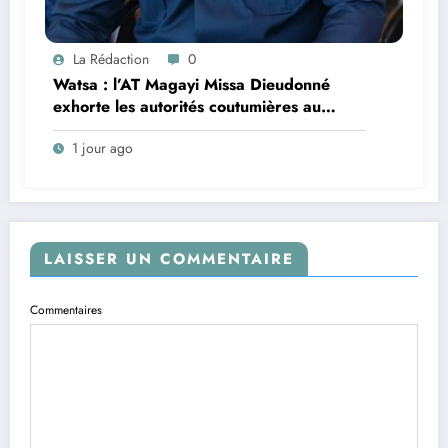
La Rédaction
0
Watsa : l’AT Magayi Missa Dieudonné
exhorte les autorités coutumières au
recensement et à l’identification de la
1 jour ago
population en vue de renforcer la
gouvernance sécuritaire participative
LAISSER UN COMMENTAIRE
Commentaires