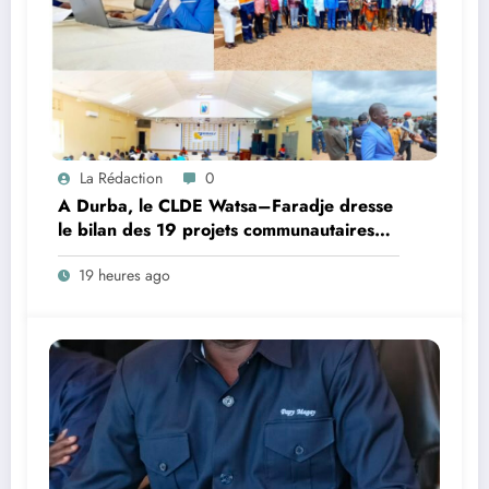
La Rédaction
0
A Durba, le CLDE Watsa–Faradje dresse
le bilan des 19 projets communautaires
de cahier de charge signé avec KGM S.A
19 heures ago
et prépare le deuxième quinquennat