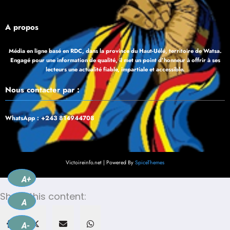
À propos
Média en ligne basé en RDC, dans la province du Haut-Uélé, territoire de Watsa.
Engagé pour une information de qualité, il met un point d’honneur à offrir à ses
lecteurs une actualité fiable, impartiale et accessible.
Nous contacter par :
WhatsApp : +243 814944708
Victoireinfo.net | Powered By
SpiceThemes
A+
Share this content:
A
A-