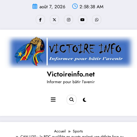
Aller
août 7, 2026
2:58:38 AM
au
contenu
Victoireinfo.net
Informer pour bâtir l'avenir
Accueil
Sports
CAN U20 : la RDC qualifiée en quarts malgré une défaite face au