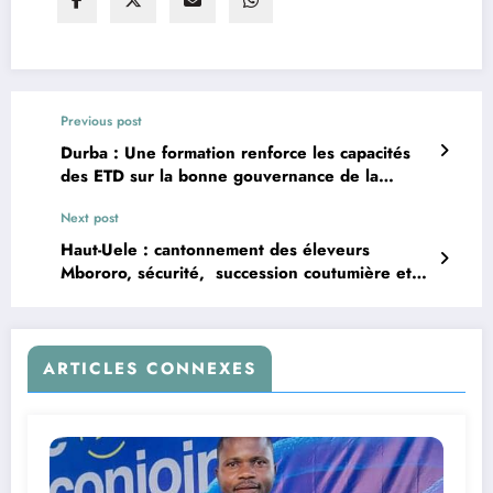
Previous post
Durba : Une formation renforce les capacités
des ETD sur la bonne gouvernance de la
redevance minière dans les zones impactées
Next post
par Kibali Gold Mines
Haut-Uele : cantonnement des éleveurs
Mbororo, sécurité, succession coutumière et
développement des infrastructures au cœur du
Conseil des ministres
ARTICLES CONNEXES