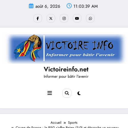
Aller
août 6, 2026
11:03:40 AM
au
contenu
Victoireinfo.net
Informer pour bâtir l'avenir
Accueil
Sports
Coupe de France : le PSG s’offre Reims (3-0) et décroche un nouveau