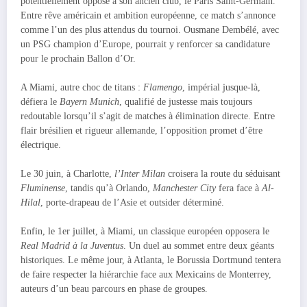
potentiellement opposé à son ancien club, le Paris Saint-Germain.
Entre rêve américain et ambition européenne, ce match s’annonce
comme l’un des plus attendus du tournoi. Ousmane Dembélé, avec
un PSG champion d’Europe, pourrait y renforcer sa candidature
pour le prochain Ballon d’Or.
A Miami, autre choc de titans :
Flamengo
, impérial jusque-là,
défiera le
Bayern Munich
, qualifié de justesse mais toujours
redoutable lorsqu’il s’agit de matches à élimination directe. Entre
flair brésilien et rigueur allemande, l’opposition promet d’être
électrique.
Le 30 juin, à Charlotte,
l’Inter Milan
croisera la route du séduisant
Fluminense
, tandis qu’à Orlando,
Manchester City
fera face à
Al-
Hilal
, porte-drapeau de l’Asie et outsider déterminé.
Enfin, le 1er juillet, à Miami, un classique européen opposera le
Real Madrid à la Juventus
. Un duel au sommet entre deux géants
historiques. Le même jour, à Atlanta, le Borussia Dortmund tentera
de faire respecter la hiérarchie face aux Mexicains de Monterrey,
auteurs d’un beau parcours en phase de groupes.