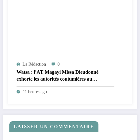
La Rédaction
0
Watsa : l’AT Magayi Missa Dieudonné
exhorte les autorités coutumières au
recensement et à l’identification de la
11 heures ago
population en vue de renforcer la
gouvernance sécuritaire participative
LAISSER UN COMMENTAIRE