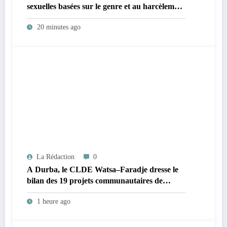
sexuelles basées sur le genre et au harcèlement
sexuel en milieu universitaire
20 minutes ago
La Rédaction
0
A Durba, le CLDE Watsa–Faradje dresse le
bilan des 19 projets communautaires de
cahier de charge signé avec KGM S.A et
1 heure ago
prépare le deuxième quinquennat