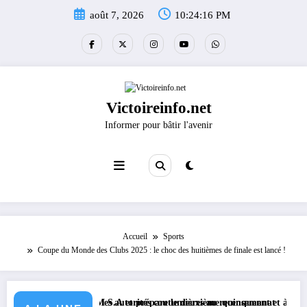
Aller
août 7, 2026
10:24:17 PM
au
contenu
Victoireinfo.net
Informer pour bâtir l'avenir
Accueil
Sports
Coupe du Monde des Clubs 2025 : le choc des huitièmes de finale est lancé !
 avec KGM S.A et prépare le deuxième quinquennat
horte les autorités coutumières au recensement et à l’identification de l