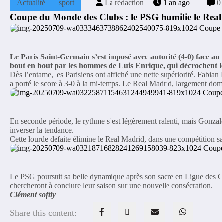
Actualité
sport
La rédaction
1 an ago
0
Coupe du Monde des Clubs : le PSG humilie le Real M
Le Paris Saint-Germain s’est imposé avec autorité (4-0) face a
bout en bout par les hommes de Luis Enrique, qui décrochent leu
Dès l’entame, les Parisiens ont affiché une nette supériorité. Fabia
a porté le score à 3-0 à la mi-temps. Le Real Madrid, largement domin
En seconde période, le rythme s’est légèrement ralenti, mais Gonzal
inverser la tendance.
Cette lourde défaite élimine le Real Madrid, dans une compétition s
Le PSG poursuit sa belle dynamique après son sacre en Ligue des Ch
chercheront à conclure leur saison sur une nouvelle consécration.
Clément softly
Share this content: