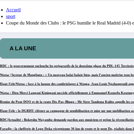
Accueil
sport
Coupe du Monde des Clubs : le PSG humilie le Real Madrid (4-0) et 
A LA UNE
RDC : le gouvernement enclenche les préparatifs de la deuxième phase du PDL-145 Territoir
Watsa | Secteur de Mangbutu : « Un nouveau balai balaie bien, mais l’ancien maîtrise tous le
Haut-Uele/Watsa : face à la hausse des cambriolages à Wanga, Jean-Louis Ngahangondi appell
Watsa : Dieu Merci Langani Kiningani succède officiellement à Emmanuel Konzefu Kosemoyi à
Remise du Pont DOO et de la route Dix-Pas–Bhugo : Me Sixte Tandema Kulito appelle les co
Haut-Uele : la DGRHU clôture sa campagne de sensibilisation et mise sur une mobilisation ac
RDC|Actualité : Boketshu Wayambo demande pardon aux musiciens et prône la réconciliatio
Faradje : la chefferie de Logo-Doka réceptionne 36 km de route et le pont Do, réalisés dans 