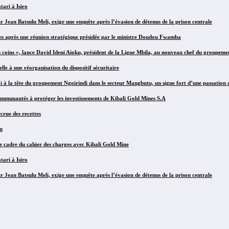
ari à Isiro
ur Jean Batsulu Meli, exige une enquête après l’évasion de détenus de la prison centrale
es après une réunion stratégique présidée par le ministre Doudou Fwamba
s coins », lance David Ideni Aioku, président de la Ligue Mbila, au nouveau chef du groupeme
e à une réorganisation du dispositif sécuritaire
 la tête du groupement Ngoirindi dans le secteur Mangbutu, un signe fort d’une passation 
mmunautés à protéger les investissements de Kibali Gold Mines S.A
crue des recettes
n
le cadre du cahier des charges avec Kibali Gold Mine
ari à Isiro
ur Jean Batsulu Meli, exige une enquête après l’évasion de détenus de la prison centrale