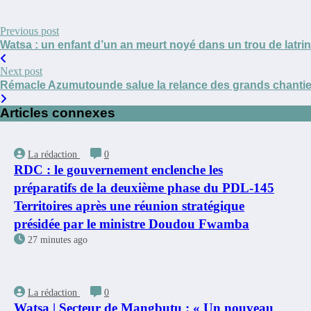
Previous post
Watsa : un enfant d’un an meurt noyé dans un trou de latri
Next post
Rémacle Azumutounde salue la relance des grands chantier
Articles connexes
La rédaction
0
RDC : le gouvernement enclenche les
préparatifs de la deuxième phase du PDL-145
Territoires après une réunion stratégique
présidée par le ministre Doudou Fwamba
27 minutes ago
La rédaction
0
Watsa | Secteur de Mangbutu : « Un nouveau