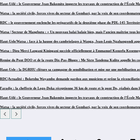
Haut-Uélé : le Gouverneur Jean Bakomito inspecte les travaux de construction de l’École Mat
Watsa : la société civile, forces vives du secteur de Gombari, par la voix de son coordonnate
RDC : le gouvernement enclenche les préparatifs de la deuxième phase du PDL-145 Territoir
Watsa | Secteur de Mangbutu : « Un nouveau balai balaie bien, mais l’ancien maîtrise tous le
Haut-Uele/Watsa : face à la hausse des cambriolages à Wanga, Jean-Louis Ngahangondi appell
Watsa : Dieu Merci Langani Kiningani succède officiellement à Emmanuel Konzefu Kosemoyi à
Remise du Pont DOO et de la route Dix-Pas–Bhugo : Me Sixte Tandema Kulito appelle les co
Haut-Uele : la DGRHU clôture sa campagne de sensibilisation et mise sur une mobilisation ac
RDC|Actualité : Boketshu Wayambo demande pardon aux musiciens et prône la réconciliatio
Faradje : la chefferie de Logo-Doka réceptionne 36 km de route et le pont Do, réalisés dans 
Haut-Uélé : le Gouverneur Jean Bakomito inspecte les travaux de construction de l’École Mat
Watsa : la société civile, forces vives du secteur de Gombari, par la voix de son coordonnate