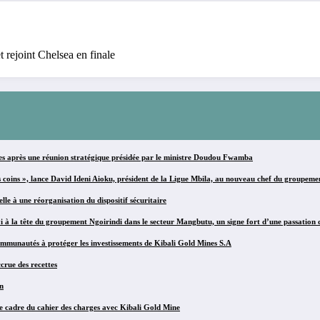
rejoint Chelsea en finale
es après une réunion stratégique présidée par le ministre Doudou Fwamba
s coins », lance David Ideni Aioku, président de la Ligue Mbila, au nouveau chef du groupeme
e à une réorganisation du dispositif sécuritaire
 la tête du groupement Ngoirindi dans le secteur Mangbutu, un signe fort d’une passation 
mmunautés à protéger les investissements de Kibali Gold Mines S.A
crue des recettes
n
le cadre du cahier des charges avec Kibali Gold Mine