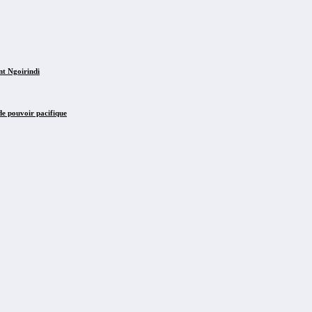
nt Ngoirindi
de pouvoir pacifique