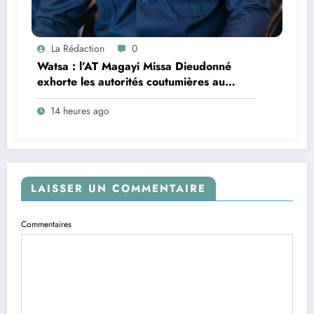
La Rédaction
0
Watsa : l’AT Magayi Missa Dieudonné
exhorte les autorités coutumières au
recensement et à l’identification de la
14 heures ago
population en vue de renforcer la
gouvernance sécuritaire participative
LAISSER UN COMMENTAIRE
Commentaires