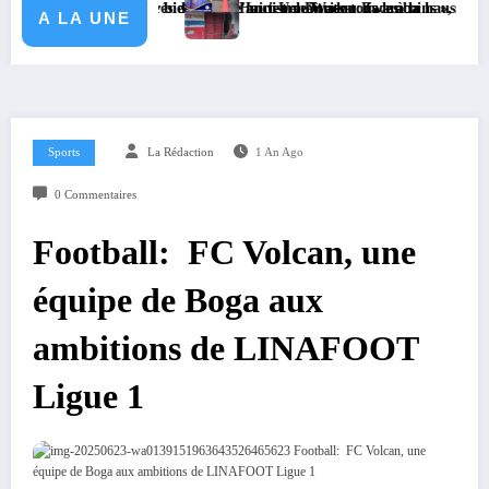
tratégique présidée par le ministre Doudou Fwamba
lai balaie bien, mais l’ancien maîtrise tous les coins », lance David Id
Haut-Uele/Watsa : face à la hausse des cambriolag
A LA UNE
Sports
La Rédaction
1 An Ago
0 Commentaires
Football: FC Volcan, une
équipe de Boga aux
ambitions de LINAFOOT
Ligue 1