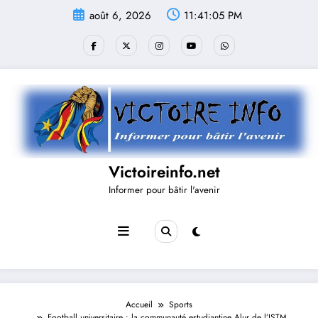
Aller
août 6, 2026
11:41:05 PM
au
contenu
Victoireinfo.net
Informer pour bâtir l'avenir
Accueil
Sports
Football universitaire : la communauté estudiantine Alur de l’ISTM