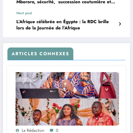
Mbororo, sécurité, succession coutumière et
développement des infrastructures au cœur du
Next post
Conseil des ministres
L’Afrique célébrée en Égypte : la RDC brille
lors de la Journée de l’Afrique
ARTICLES CONNEXES
La Rédaction
0