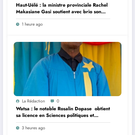
Haut-Uélé : la ministre provinciale Rachel
Makasiane Gasi soutient avec brio son
mémoire sur la persistance du paludisme
1 heure ago
dans la zone de santé urbano-rurale
d’Isiro
La Rédaction
0
Watsa : le notable Rosalin Dopase obtient
sa licence en Sciences politiques et
administratives à l’Université CEPROMAD
3 heures ago
(UNIC)