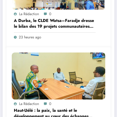
La Rédaction
0
A Durba, le CLDE Watsa–Faradje dresse
le bilan des 19 projets communautaires
de cahier de charge signé avec KGM S.A
23 heures ago
et prépare le deuxième quinquennat
La Rédaction
0
Haut-Uélé : la paix, la santé et le
développement au cœur des échanges