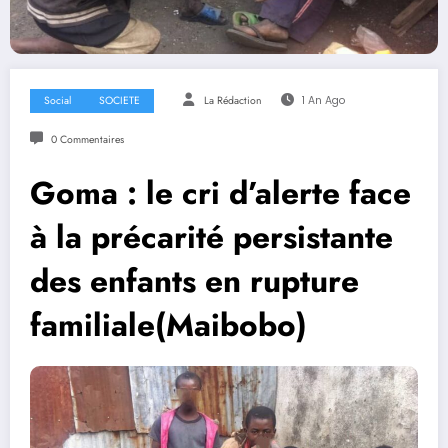
Social
SOCIETE
La Rédaction
1 An Ago
0 Commentaires
Goma : le cri d’alerte face
à la précarité persistante
des enfants en rupture
familiale(Maibobo)