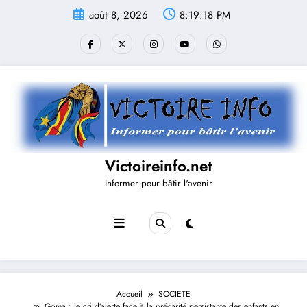
Aller
août 8, 2026
8:19:19 PM
au
contenu
Victoireinfo.net
Informer pour bâtir l'avenir
Accueil
SOCIETE
Goma : le cri d’alerte face à la précarité persistante des enfants en