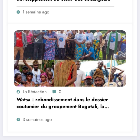
entre le vice-gouverneur Christophe Dara
1 semaine ago
Matata et les chefs des secteurs de
Gombari et de Mangbutu
La Rédaction
0
Watsa : rebondissement dans le dossier
coutumier du groupement Bugutali, la
famille régnante Mbiliki réclame
3 semaines ago
l’installation urgente de César Mbiliki |||
et dénonce l’intérim prolongé du SECAD
Gédéon Wofi