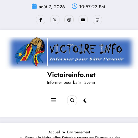
Aller
août 7, 2026
10:57:23 PM
au
contenu
Victoireinfo.net
Informer pour bâtir l'avenir
Accueil
Environnement
Goma : le Maire Julien Katembo rassure sur l’évacuation des