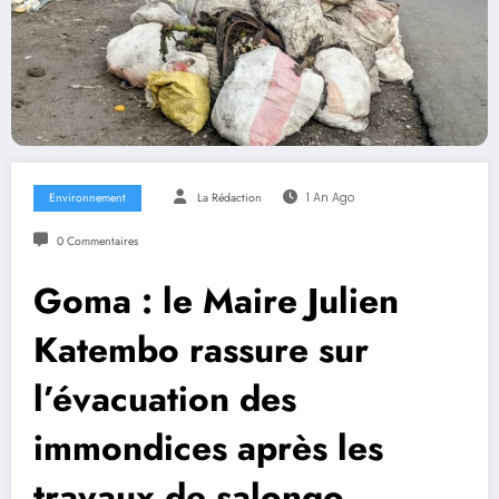
Environnement
La Rédaction
1 An Ago
0 Commentaires
Goma : le Maire Julien
Katembo rassure sur
l’évacuation des
immondices après les
travaux de salongo