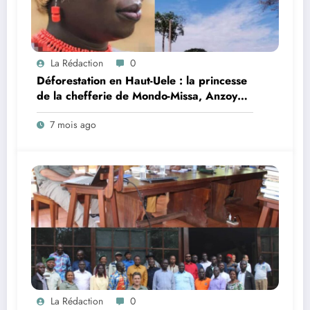
La Rédaction
0
Déforestation en Haut-Uele : la princesse
de la chefferie de Mondo-Missa, Anzoyo-
Egbarama Esther, tire la sonnette
7 mois ago
d’alarme et appelle à une conscience
collective
La Rédaction
0