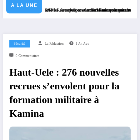
A LA UNE
igné avec KGM S.A et prépare le deuxième quinquennat
é exhorte les autorités coutumières au recensement et à l’identification 
Mission sécuritaire et sanitaire : le 
Sécurité
La Rédaction
1 An Ago
0 Commentaires
Haut-Uele : 276 nouvelles
recrues s’envolent pour la
formation militaire à
Kamina