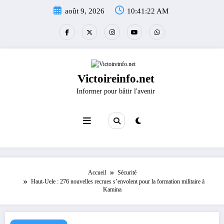
Aller
août 9, 2026
10:41:23 AM
au
contenu
Victoireinfo.net
Informer pour bâtir l'avenir
Accueil
Sécurité
Haut-Uele : 276 nouvelles recrues s’envolent pour la formation militaire à
Kamina