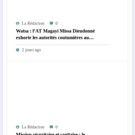
La Rédaction
0
Watsa : l’AT Magayi Missa Dieudonné
exhorte les autorités coutumières au
recensement et à l’identification de la
2 jours ago
population en vue de renforcer la
gouvernance sécuritaire participative
La Rédaction
0
Mission sécuritaire et sanitaire : le