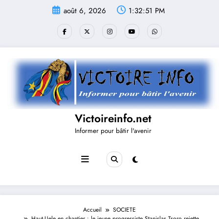
Aller
août 6, 2026
1:32:51 PM
au
contenu
Victoireinfo.net
Informer pour bâtir l'avenir
Accueil
SOCIETE
Haut-Uele en chantier : le jeune progressiste Stanislas Tsoro rejette