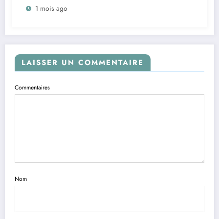
1 mois ago
Constitution ; nos revendications sont
apolitiques », déclarent les leaders des
orpailleurs de Watsa (Mise au point)
LAISSER UN COMMENTAIRE
Commentaires
Nom