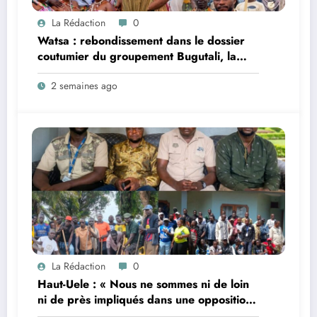
La Rédaction
0
Watsa : rebondissement dans le dossier
coutumier du groupement Bugutali, la
famille régnante Mbiliki réclame
2 semaines ago
l’installation urgente de César Mbiliki |||
et dénonce l’intérim prolongé du SECAD
Gédéon Wofi
La Rédaction
0
Haut-Uele : « Nous ne sommes ni de loin
ni de près impliqués dans une opposition
au projet de changement de la