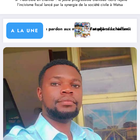
l’incivisme fiscal lancé par la synergie de la société civile à Watsa
usiciens et prône la réconciliation
Faradje : la chefferie de Logo-Doka réceptionne 36 km de ro
A LA UNE