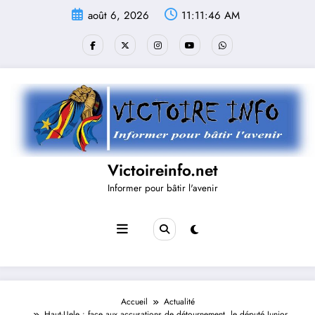
Aller
août 6, 2026
11:11:46 AM
au
contenu
Victoireinfo.net
Informer pour bâtir l'avenir
Accueil
Actualité
Haut-Uele : face aux accusations de détournement, le député Junior