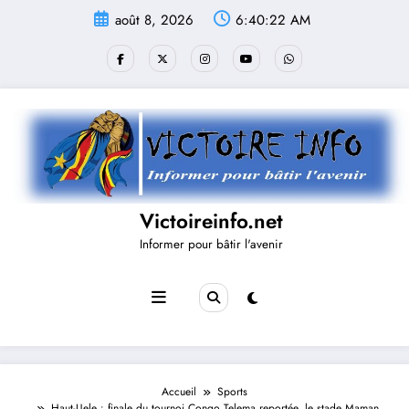
Aller
août 8, 2026
6:40:23 AM
au
contenu
Victoireinfo.net
Informer pour bâtir l'avenir
Accueil
Sports
Haut-Uele : finale du tournoi Congo Telema reportée, le stade Maman