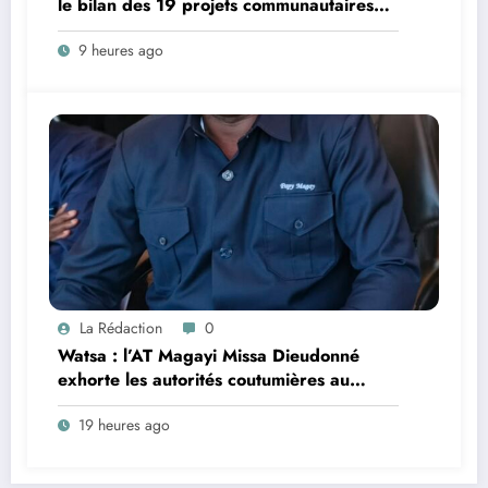
le bilan des 19 projets communautaires
de cahier de charge signé avec KGM S.A
9 heures ago
et prépare le deuxième quinquennat
La Rédaction
0
Watsa : l’AT Magayi Missa Dieudonné
exhorte les autorités coutumières au
recensement et à l’identification de la
19 heures ago
population en vue de renforcer la
gouvernance sécuritaire participative