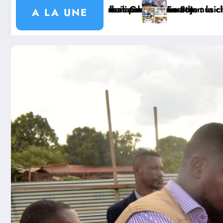
ône la réconciliation
ie de Logo-Doka réceptionne 36 km de route et le pont
Haut-Uélé : le Gouverne
A LA UNE