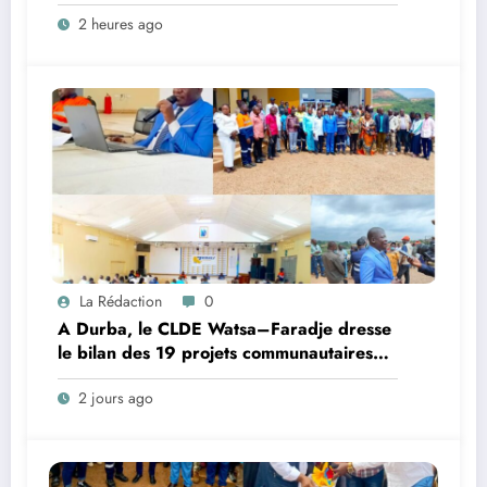
Faradje s’indigne du retard dans la
2 heures ago
reconstruction du pont Nzoro
La Rédaction
0
A Durba, le CLDE Watsa–Faradje dresse
le bilan des 19 projets communautaires
de cahier de charge signé avec KGM S.A
2 jours ago
et prépare le deuxième quinquennat