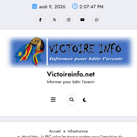
Aller
août 9, 2026
2:07:47 PM
au
contenu
Victoireinfo.net
Informer pour bâtir l'avenir
Accueil
Infrastructure
Haut-Uele : la FEC salue les travaux routiers sous l’impulsion du