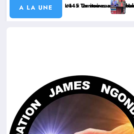
rès une réunion stratégique présidée par le ministre
ai balaie bien, mais l’ancien maîtrise tous les coins 
Haut-Uele/Watsa : face à la hausse des cambriola
A LA UNE