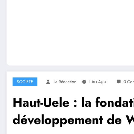
SOCIETE
La Rédaction
1 An Ago
0 Com
Haut-Uele : la fond
développement de Wa