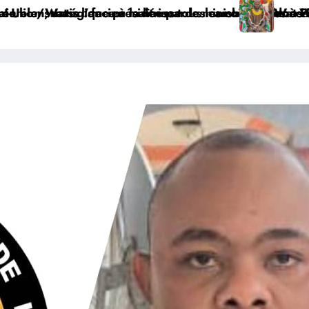
 Doudou Fwamba
», lance David Ideni Aioku, président de la Ligue Mbi
ges à Wanga, Jean-Louis Ngahangondi appelle à une réo
Watsa : Dieu Merci Langani Kiningani succède offici
R