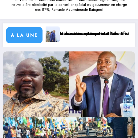
nouvelle ère plébiscité par le conseiller spécial du gouverneur en charge
des ITPR, Remacle Azumutounde Batugodi
épare le deuxième quinquennat
tumières au recensement et à l’identification de la population en vue d
Mission sécuritaire et sanitaire : le Gouverneur Jean Bakomito à 
A LA UNE