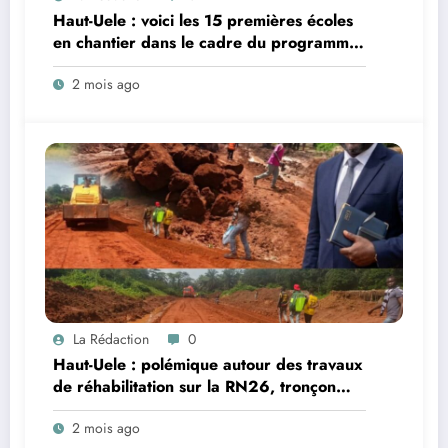
Haut-Uele : voici les 15 premières écoles
en chantier dans le cadre du programme
provincial de modernisation scolaire
2 mois ago
La Rédaction
0
Haut-Uele : polémique autour des travaux
de réhabilitation sur la RN26, tronçon
Nekalagba (« Trois Ponts »)–Isiro ; le
2 mois ago
conseiller Remacle Azumutounde