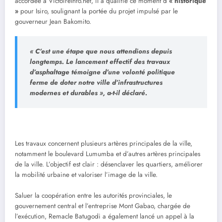
accordée à VictoireInfo.net, il a qualifié ce moment d
’« historique
»
pour Isiro, soulignant la portée du projet impulsé par le
gouverneur Jean Bakomito.
« C’est une étape que nous attendions depuis
longtemps. Le lancement effectif des travaux
d’asphaltage témoigne d’une volonté politique
ferme de doter notre ville d’infrastructures
modernes et durables », a-t-il déclaré.
Les travaux concernent plusieurs artères principales de la ville,
notamment le boulevard Lumumba et d’autres artères principales
de la ville. L’objectif est clair : désenclaver les quartiers, améliorer
la mobilité urbaine et valoriser l’image de la ville.
Saluer la coopération entre les autorités provinciales, le
gouvernement central et l’entreprise Mont Gabao, chargée de
l’exécution, Remacle Batugodi a également lancé un appel à la