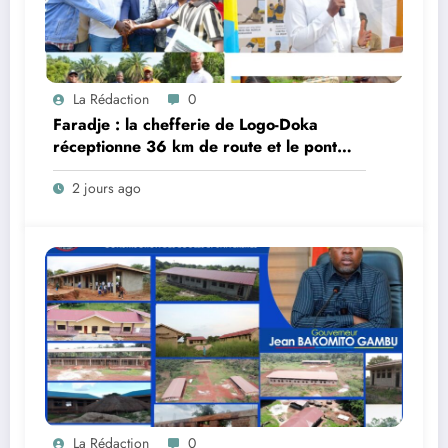
La Rédaction
0
Faradje : la chefferie de Logo-Doka
réceptionne 36 km de route et le pont
Do, réalisés dans le cadre du cahier des
2 jours ago
charges avec Kibali Gold Mine
La Rédaction
0