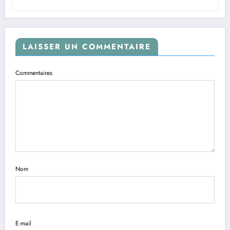
Batogodi déplore le non-respect des
consignes techniques de l’ORC par
certains chauffeurs
LAISSER UN COMMENTAIRE
Commentaires
Nom
E-mail