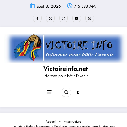
Aller
août 8, 2026
7:51:38 AM
au
contenu
Victoireinfo.net
Informer pour bâtir l'avenir
Accueil
Infrastructure
Haut-Uele : lancement officiel des travaux d’asphaltage à Isiro, une