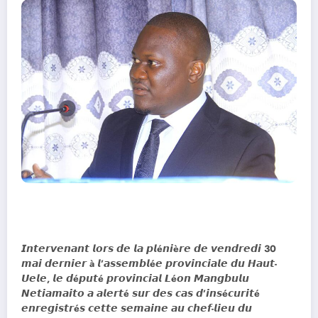
𝙄𝙣𝙩𝙚𝙧𝙫𝙚𝙣𝙖𝙣𝙩 𝙡𝙤𝙧𝙨 𝙙𝙚 𝙡𝙖 𝙥𝙡é𝙣𝙞è𝙧𝙚 𝙙𝙚 𝙫𝙚𝙣𝙙𝙧𝙚𝙙𝙞 30
𝙢𝙖𝙞 𝙙𝙚𝙧𝙣𝙞𝙚𝙧 à 𝙡’𝙖𝙨𝙨𝙚𝙢𝙗𝙡é𝙚 𝙥𝙧𝙤𝙫𝙞𝙣𝙘𝙞𝙖𝙡𝙚 𝙙𝙪 𝙃𝙖𝙪𝙩-
𝙐𝙚𝙡𝙚, 𝙡𝙚 𝙙é𝙥𝙪𝙩é 𝙥𝙧𝙤𝙫𝙞𝙣𝙘𝙞𝙖𝙡 𝙇é𝙤𝙣 𝙈𝙖𝙣𝙜𝙗𝙪𝙡𝙪
𝙉𝙚𝙩𝙞𝙖𝙢𝙖𝙞𝙩𝙤 𝙖 𝙖𝙡𝙚𝙧𝙩é 𝙨𝙪𝙧 𝙙𝙚𝙨 𝙘𝙖𝙨 𝙙’𝙞𝙣𝙨é𝙘𝙪𝙧𝙞𝙩é
𝙚𝙣𝙧𝙚𝙜𝙞𝙨𝙩𝙧é𝙨 𝙘𝙚𝙩𝙩𝙚 𝙨𝙚𝙢𝙖𝙞𝙣𝙚 𝙖𝙪 𝙘𝙝𝙚𝙛-𝙡𝙞𝙚𝙪 𝙙𝙪