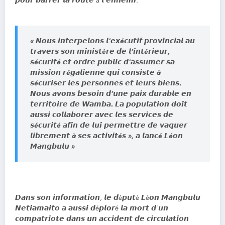
𝙥𝙤𝙪𝙧 𝙗𝙖𝙧𝙧𝙚𝙧 𝙡𝙖 𝙧𝙤𝙪𝙩𝙚 à 𝙡’𝙚𝙣𝙣𝙚𝙢𝙞.
« 𝙉𝙤𝙪𝙨 𝙞𝙣𝙩𝙚𝙧𝙥𝙚𝙡𝙤𝙣𝙨 𝙡’𝙚𝙭é𝙘𝙪𝙩𝙞𝙛 𝙥𝙧𝙤𝙫𝙞𝙣𝙘𝙞𝙖𝙡 𝙖𝙪
𝙩𝙧𝙖𝙫𝙚𝙧𝙨 𝙨𝙤𝙣 𝙢𝙞𝙣𝙞𝙨𝙩è𝙧𝙚 𝙙𝙚 𝙡’𝙞𝙣𝙩é𝙧𝙞𝙚𝙪𝙧,
𝙨é𝙘𝙪𝙧𝙞𝙩é 𝙚𝙩 𝙤𝙧𝙙𝙧𝙚 𝙥𝙪𝙗𝙡𝙞𝙘 𝙙’𝙖𝙨𝙨𝙪𝙢𝙚𝙧 𝙨𝙖
𝙢𝙞𝙨𝙨𝙞𝙤𝙣 𝙧é𝙜𝙖𝙡𝙞𝙚𝙣𝙣𝙚 𝙦𝙪𝙞 𝙘𝙤𝙣𝙨𝙞𝙨𝙩𝙚 à
𝙨é𝙘𝙪𝙧𝙞𝙨𝙚𝙧 𝙡𝙚𝙨 𝙥𝙚𝙧𝙨𝙤𝙣𝙣𝙚𝙨 𝙚𝙩 𝙡𝙚𝙪𝙧𝙨 𝙗𝙞𝙚𝙣𝙨.
𝙉𝙤𝙪𝙨 𝙖𝙫𝙤𝙣𝙨 𝙗𝙚𝙨𝙤𝙞𝙣 𝙙’𝙪𝙣𝙚 𝙥𝙖𝙞𝙭 𝙙𝙪𝙧𝙖𝙗𝙡𝙚 𝙚𝙣
𝙩𝙚𝙧𝙧𝙞𝙩𝙤𝙞𝙧𝙚 𝙙𝙚 𝙒𝙖𝙢𝙗𝙖. 𝙇𝙖 𝙥𝙤𝙥𝙪𝙡𝙖𝙩𝙞𝙤𝙣 𝙙𝙤𝙞𝙩
𝙖𝙪𝙨𝙨𝙞 𝙘𝙤𝙡𝙡𝙖𝙗𝙤𝙧𝙚𝙧 𝙖𝙫𝙚𝙘 𝙡𝙚𝙨 𝙨𝙚𝙧𝙫𝙞𝙘𝙚𝙨 𝙙𝙚
𝙨é𝙘𝙪𝙧𝙞𝙩é 𝙖𝙛𝙞𝙣 𝙙𝙚 𝙡𝙪𝙞 𝙥𝙚𝙧𝙢𝙚𝙩𝙩𝙧𝙚 𝙙𝙚 𝙫𝙖𝙦𝙪𝙚𝙧
𝙡𝙞𝙗𝙧𝙚𝙢𝙚𝙣𝙩 à 𝙨𝙚𝙨 𝙖𝙘𝙩𝙞𝙫𝙞𝙩é𝙨 », 𝙖 𝙡𝙖𝙣𝙘é 𝙇é𝙤𝙣
𝙈𝙖𝙣𝙜𝙗𝙪𝙡𝙪 »
𝘿𝙖𝙣𝙨 𝙨𝙤𝙣 𝙞𝙣𝙛𝙤𝙧𝙢𝙖𝙩𝙞𝙤𝙣, 𝙡𝙚 𝙙é𝙥𝙪𝙩é 𝙇é𝙤𝙣 𝙈𝙖𝙣𝙜𝙗𝙪𝙡𝙪
𝙉𝙚𝙩𝙞𝙖𝙢𝙖𝙞𝙩𝙤 𝙖 𝙖𝙪𝙨𝙨𝙞 𝙙é𝙥𝙡𝙤𝙧é 𝙡𝙖 𝙢𝙤𝙧𝙩 𝙙’𝙪𝙣
𝙘𝙤𝙢𝙥𝙖𝙩𝙧𝙞𝙤𝙩𝙚 𝙙𝙖𝙣𝙨 𝙪𝙣 𝙖𝙘𝙘𝙞𝙙𝙚𝙣𝙩 𝙙𝙚 𝙘𝙞𝙧𝙘𝙪𝙡𝙖𝙩𝙞𝙤𝙣