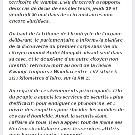
𝙩𝙚𝙧𝙧𝙞𝙩𝙤𝙞𝙧𝙚 𝙙𝙚 𝙒𝙖𝙢𝙗𝙖. 𝙇’é𝙡𝙪 𝙙𝙪 𝙩𝙚𝙧𝙧𝙤𝙞𝙧 𝙖 𝙧𝙖𝙥𝙥𝙤𝙧𝙩é
𝙙𝙚𝙪𝙭 𝙘𝙖𝙨 𝙙𝙚 𝙙é𝙘è𝙨 𝙙𝙚 𝙨𝙚𝙨 é𝙡𝙚𝙘𝙩𝙚𝙪𝙧𝙨, 𝙟𝙚𝙪𝙙𝙞 29 𝙚𝙩
𝙫𝙚𝙣𝙙𝙧𝙚𝙙𝙞 30 𝙢𝙖𝙞 𝙙𝙖𝙣𝙨 𝙙𝙚𝙨 𝙘𝙞𝙧𝙘𝙤𝙣𝙨𝙩𝙖𝙣𝙘𝙚𝙨 𝙣𝙤𝙣
𝙚𝙣𝙘𝙤𝙧𝙚 é𝙡𝙪𝙘𝙞𝙙é𝙚𝙨.
𝘿𝙪 𝙝𝙖𝙪𝙩 𝙙𝙚 𝙡𝙖 𝙩𝙧𝙞𝙗𝙪𝙣𝙚 𝙙𝙚 𝙡’𝙝é𝙢𝙞𝙘𝙮𝙘𝙡𝙚 𝙙𝙚 𝙡’𝙤𝙧𝙜𝙖𝙣𝙚
𝙙é𝙡𝙞𝙗é𝙧𝙖𝙣𝙩, 𝙡𝙚 𝙥𝙖𝙧𝙡𝙚𝙢𝙚𝙣𝙩𝙖𝙞𝙧𝙚 𝙖 𝙞𝙣𝙛𝙤𝙧𝙢é 𝙡𝙖 𝙥𝙡é𝙣𝙞è𝙧𝙚
𝙙𝙚 𝙡𝙖 𝙙é𝙘𝙤𝙪𝙫𝙚𝙧𝙩𝙚 𝙙𝙪 𝙥𝙧𝙚𝙢𝙞𝙚𝙧 𝙘𝙤𝙧𝙥𝙨 𝙨𝙖𝙣𝙨 𝙫𝙞𝙚 𝙙𝙪
𝙘𝙞𝙩𝙤𝙮𝙚𝙣 𝙣𝙤𝙢𝙢é 𝘼𝙣𝙙𝙧é 𝙈𝙪𝙣𝙜𝙖𝙠𝙞, 𝙫𝙞𝙫𝙖𝙣𝙩 𝙨𝙚𝙪𝙡 𝙙𝙖𝙣𝙨
𝙨𝙖 𝙘𝙖𝙨𝙚, 𝙚𝙩 𝙡𝙚 𝙙𝙚𝙪𝙭𝙞è𝙢𝙚 𝙙’𝙪𝙣 𝙖𝙪𝙩𝙧𝙚 𝙘𝙞𝙩𝙤𝙮𝙚𝙣 𝙣𝙤𝙣
𝙞𝙙𝙚𝙣𝙩𝙞𝙛𝙞é 𝙧𝙚𝙩𝙧𝙤𝙪𝙫é 𝙢𝙤𝙧𝙩 𝙖𝙪 𝙗𝙤𝙧𝙙 𝙙𝙚 𝙡𝙖 𝙧𝙞𝙫𝙞è𝙧𝙚
𝙆𝙬𝙖𝙣𝙜𝙞, 𝙩𝙤𝙪𝙟𝙤𝙪𝙧𝙨 à 𝙒𝙖𝙢𝙗𝙖-𝙘𝙚𝙣𝙩𝙧𝙚, 𝙘𝙞𝙩é 𝙨𝙞𝙩𝙪é𝙚 à
±120 𝙠𝙞𝙡𝙤𝙢è𝙩𝙧𝙚𝙨 𝙙’𝙄𝙨𝙞𝙧𝙤, 𝙨𝙪𝙧 𝙡𝙖 𝙍𝙉 25.
𝘼𝙪 𝙧𝙚𝙜𝙖𝙧𝙙 𝙙𝙚 𝙘𝙚𝙨 é𝙫é𝙣𝙚𝙢𝙚𝙣𝙩𝙨 𝙥𝙧é𝙤𝙘𝙘𝙪𝙥𝙖𝙣𝙩𝙨, 𝙡’é𝙡𝙪
𝙙𝙪 𝙥𝙚𝙪𝙥𝙡𝙚 𝙖 𝙖𝙥𝙥𝙚𝙡é 𝙡𝙚𝙨 𝙨𝙚𝙧𝙫𝙞𝙘𝙚𝙨 𝙙𝙚 𝙨é𝙘𝙪𝙧𝙞𝙩é à 𝙥𝙡𝙪𝙨
𝙙’𝙚𝙛𝙛𝙞𝙘𝙖𝙘𝙞𝙩é 𝙥𝙤𝙪𝙧 𝙚𝙣𝙙𝙞𝙜𝙪𝙚𝙧 𝙘𝙚 𝙥𝙝é𝙣𝙤𝙢è𝙣𝙚, 𝙚𝙩 à
𝙤𝙪𝙫𝙧𝙞𝙧 𝙙𝙚𝙨 𝙚𝙣𝙦𝙪ê𝙩𝙚𝙨 𝙥𝙤𝙪𝙧 é𝙡𝙪𝙘𝙞𝙙𝙚𝙧 𝙡𝙚𝙨 𝙢𝙤𝙗𝙞𝙡𝙚𝙨 𝙙𝙚
𝙘𝙚𝙨 𝙘𝙖𝙨 𝙙’𝙝𝙤𝙢𝙞𝙘𝙞𝙙𝙚. 𝘼𝙪𝙨𝙨𝙞, 𝙡𝙖 𝙨é𝙘𝙪𝙧𝙞𝙩é é𝙩𝙖𝙣𝙩
𝙡’𝙖𝙛𝙛𝙖𝙞𝙧𝙚 𝙙𝙚 𝙩𝙤𝙪𝙨, 𝙞𝙡 𝙚𝙣 𝙖 𝙖𝙥𝙥𝙚𝙡é 𝙩𝙤𝙪𝙩 𝙙𝙚 𝙢ê𝙢𝙚 𝙨𝙚𝙨
é𝙡𝙚𝙘𝙩𝙚𝙪𝙧𝙨 à 𝙘𝙤𝙡𝙡𝙖𝙗𝙤𝙧𝙚𝙧 𝙖𝙫𝙚𝙘 𝙡𝙚𝙨 𝙨𝙚𝙧𝙫𝙞𝙘𝙚𝙨 𝙖𝙩𝙩𝙞𝙩𝙧é𝙨