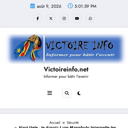
Aller
août 9, 2026
5:02:00 PM
au
contenu
Victoireinfo.net
Informer pour bâtir l'avenir
Accueil
Sécurité
𝙃𝙖𝙪𝙩-𝙐𝙚𝙡𝙚 : 𝙡𝙚 𝙙é𝙥𝙪𝙩é 𝙇é𝙤𝙣 𝙈𝙖𝙣𝙜𝙗𝙪𝙡𝙪 𝙞𝙣𝙩𝙚𝙧𝙥𝙚𝙡𝙡𝙚 𝙡𝙚𝙨