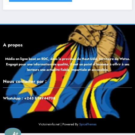
À propos
Média en ligne basé en RDC, dans la province du Haut-Uélé, territoire de Watsa.
Engagé pour une information de qualité, il met un point d’honneur à offrir à ses
lecteurs une actualité fiable, impartiale et accessible.
Nous contacter par :
WhatsApp : +243 814944708
Victoireinfo.net | Powered By
SpiceThemes
A+