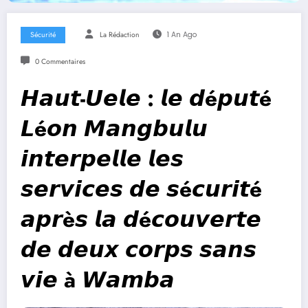
Sécurité
La Rédaction
1 An Ago
0 Commentaires
𝙃𝙖𝙪𝙩-𝙐𝙚𝙡𝙚 : 𝙡𝙚 𝙙é𝙥𝙪𝙩é
𝙇é𝙤𝙣 𝙈𝙖𝙣𝙜𝙗𝙪𝙡𝙪
𝙞𝙣𝙩𝙚𝙧𝙥𝙚𝙡𝙡𝙚 𝙡𝙚𝙨
𝙨𝙚𝙧𝙫𝙞𝙘𝙚𝙨 𝙙𝙚 𝙨é𝙘𝙪𝙧𝙞𝙩é
𝙖𝙥𝙧è𝙨 𝙡𝙖 𝙙é𝙘𝙤𝙪𝙫𝙚𝙧𝙩𝙚
𝙙𝙚 𝙙𝙚𝙪𝙭 𝙘𝙤𝙧𝙥𝙨 𝙨𝙖𝙣𝙨
𝙫𝙞𝙚 à 𝙒𝙖𝙢𝙗𝙖