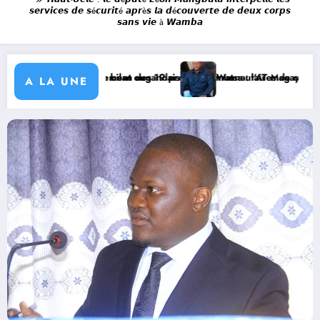
𝙨𝙚𝙧𝙫𝙞𝙘𝙚𝙨 𝙙𝙚 𝙨é𝙘𝙪𝙧𝙞𝙩é 𝙖𝙥𝙧è𝙨 𝙡𝙖 𝙙é𝙘𝙤𝙪𝙫𝙚𝙧𝙩𝙚 𝙙𝙚 𝙙𝙚𝙪𝙭 𝙘𝙤𝙧𝙥𝙨
𝙨𝙖𝙣𝙨 𝙫𝙞𝙚 à 𝙒𝙖𝙢𝙗𝙖
rnement ougandais
e bilan des 19 projets communautaires de cahier de charge signé ave
Watsa : l’AT Magayi Missa Dieudonné exhorte l
A LA UNE