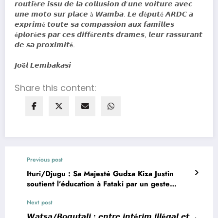
𝙧𝙤𝙪𝙩𝙞è𝙧𝙚 𝙞𝙨𝙨𝙪 𝙙𝙚 𝙡𝙖 𝙘𝙤𝙡𝙡𝙪𝙨𝙞𝙤𝙣 𝙙’𝙪𝙣𝙚 𝙫𝙤𝙞𝙩𝙪𝙧𝙚 𝙖𝙫𝙚𝙘
𝙪𝙣𝙚 𝙢𝙤𝙩𝙤 𝙨𝙪𝙧 𝙥𝙡𝙖𝙘𝙚 à 𝙒𝙖𝙢𝙗𝙖. 𝙇𝙚 𝙙é𝙥𝙪𝙩é 𝘼𝙍𝘿𝘾 𝙖
𝙚𝙭𝙥𝙧𝙞𝙢é 𝙩𝙤𝙪𝙩𝙚 𝙨𝙖 𝙘𝙤𝙢𝙥𝙖𝙨𝙨𝙞𝙤𝙣 𝙖𝙪𝙭 𝙛𝙖𝙢𝙞𝙡𝙡𝙚𝙨
é𝙥𝙡𝙤𝙧é𝙚𝙨 𝙥𝙖𝙧 𝙘𝙚𝙨 𝙙𝙞𝙛𝙛é𝙧𝙚𝙣𝙩𝙨 𝙙𝙧𝙖𝙢𝙚𝙨, 𝙡𝙚𝙪𝙧 𝙧𝙖𝙨𝙨𝙪𝙧𝙖𝙣𝙩
𝙙𝙚 𝙨𝙖 𝙥𝙧𝙤𝙭𝙞𝙢𝙞𝙩é.
𝙅𝙤ë𝙡 𝙇𝙚𝙢𝙗𝙖𝙠𝙖𝙨𝙞
Share this content:
Previous post
Ituri/Djugu : Sa Majesté Gudza Kiza Justin
soutient l’éducation à Fataki par un geste
concret et porteur d’espoir
Next post
𝙒𝙖𝙩𝙨𝙖/𝘽𝙤𝙜𝙪𝙩𝙖𝙡𝙞 : 𝙚𝙣𝙩𝙧𝙚 𝙞𝙣𝙩é𝙧𝙞𝙢 𝙞𝙡𝙡é𝙜𝙖𝙡 𝙚𝙩