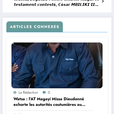
𝙩𝙚𝙨𝙩𝙖𝙢𝙚𝙣𝙩 𝙘𝙤𝙣𝙩𝙚𝙨𝙩é, 𝘾é𝙨𝙖𝙧 𝙈𝘽𝙄𝙇𝙄𝙆𝙄 𝙄𝙄𝙄
𝙘𝙤𝙣𝙛𝙞𝙧𝙢é 𝙘𝙤𝙢𝙢𝙚 𝙝é𝙧𝙞𝙩𝙞𝙚𝙧 𝙘𝙤𝙪𝙩𝙪𝙢𝙞𝙚𝙧
𝙡é𝙜𝙞𝙩𝙞𝙢𝙚
ARTICLES CONNEXES
La Rédaction
0
Watsa : l’AT Magayi Missa Dieudonné
exhorte les autorités coutumières au
recensement et à l’identification de la