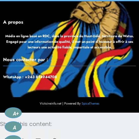
À propos
Média en ligne basé en RDC, dans la province du Haut-Uélé, territoire de Watsa.
Engagé pour une information de qualité, il met un point d’honneur à offrir à ses
lecteurs une actualité fiable, impartiale et accessible.
Nous contacter par :
WhatsApp : +243 814944708
Victoireinfo.net | Powered By
SpiceThemes
A+
Share this content:
A