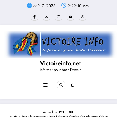
Aller
août 7, 2026
9:29:10 AM
au
contenu
Victoireinfo.net
Informer pour bâtir l'avenir
Accueil
POLITIQUE
Haut-Uele : le gouverneur Jean Bakomito Gambu s’envole pour Kolwezi