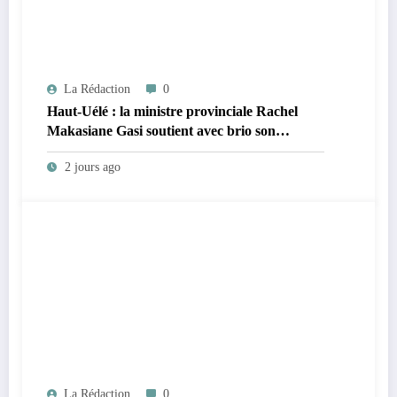
La Rédaction
0
Haut-Uélé : la ministre provinciale Rachel
Makasiane Gasi soutient avec brio son
mémoire sur la persistance du paludisme dans
2 jours ago
la zone de santé urbano-rurale d’Isiro
La Rédaction
0