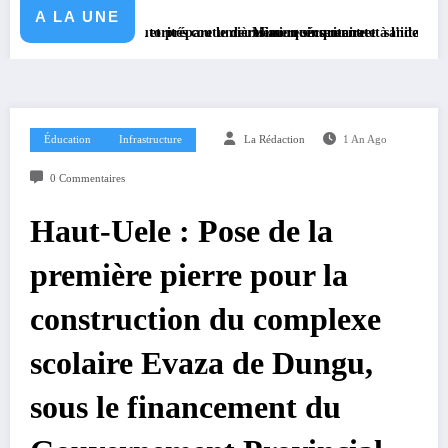
A LA UNE
KGM S.A et prépare le deuxième quinquennat
es autorités coutumières au recensement et à l’identification de la popul
Mission sécuritaire et sanitaire : le Gouverneur
Éducation
Infrastructure
La Rédaction
1 An Ago
0 Commentaires
Haut-Uele : Pose de la
première pierre pour la
construction du complexe
scolaire Evaza de Dungu,
sous le financement du