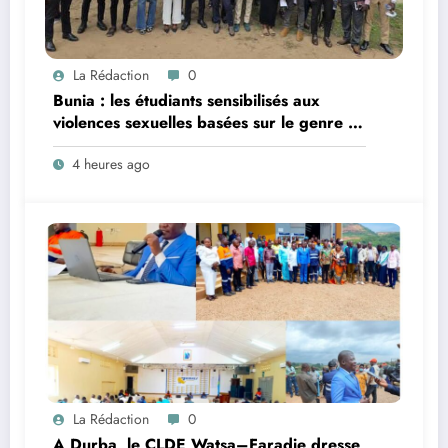
La Rédaction
0
Bunia : les étudiants sensibilisés aux
violences sexuelles basées sur le genre et
au harcèlement sexuel en milieu
4 heures ago
universitaire
La Rédaction
0
A Durba, le CLDE Watsa–Faradje dresse