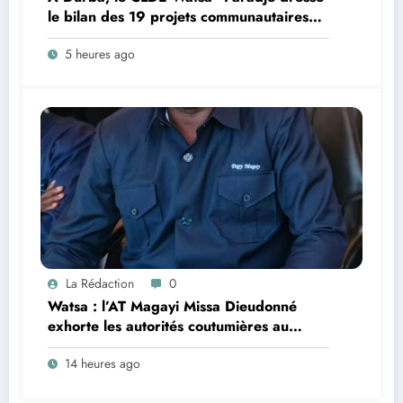
le bilan des 19 projets communautaires
de cahier de charge signé avec KGM S.A
5 heures ago
et prépare le deuxième quinquennat
La Rédaction
0
Watsa : l’AT Magayi Missa Dieudonné
exhorte les autorités coutumières au
recensement et à l’identification de la
14 heures ago
population en vue de renforcer la
gouvernance sécuritaire participative