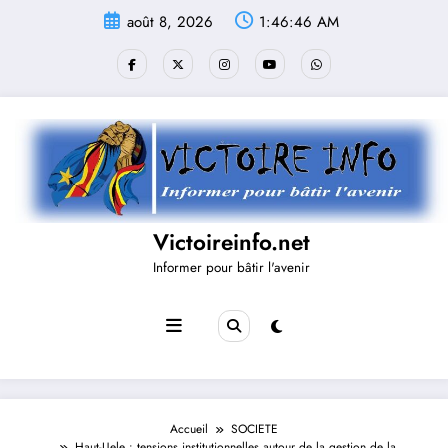
Aller
août 8, 2026
1:46:46 AM
au
contenu
Victoireinfo.net
Informer pour bâtir l'avenir
Accueil
SOCIETE
Haut-Uele : tensions institutionnelles autour de la gestion de la