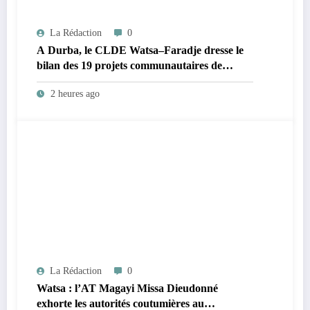
La Rédaction
0
A Durba, le CLDE Watsa–Faradje dresse le
bilan des 19 projets communautaires de
cahier de charge signé avec KGM S.A et
2 heures ago
prépare le deuxième quinquennat
La Rédaction
0
Watsa : l’AT Magayi Missa Dieudonné
exhorte les autorités coutumières au