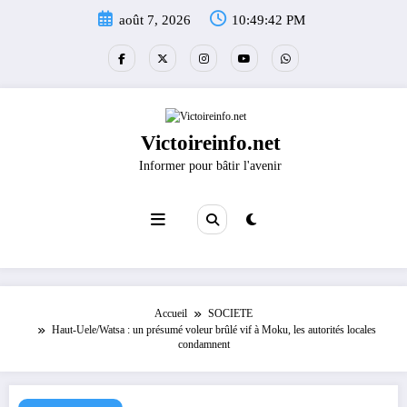
Aller
août 7, 2026
10:49:42 PM
au
contenu
Victoireinfo.net
Informer pour bâtir l'avenir
Accueil
SOCIETE
Haut-Uele/Watsa : un présumé voleur brûlé vif à Moku, les autorités locales
condamnent