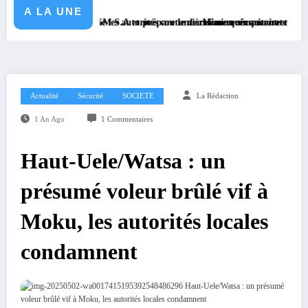
A LA UNE
gné avec KGM S.A et prépare le deuxième quinquennat
 exhorte les autorités coutumières au recensement et à l’identification de
Mission sécuritaire et sanitaire : le G
Actualité
Sécurité
SOCIETE
La Rédaction
1 An Ago
1 Commentaires
Haut-Uele/Watsa : un
présumé voleur brûlé vif à
Moku, les autorités locales
condamnent