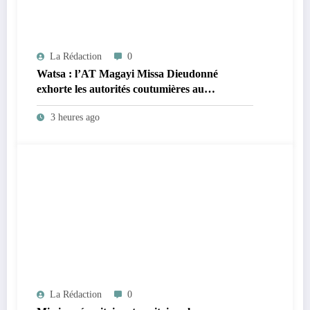
La Rédaction
0
Watsa : l’AT Magayi Missa Dieudonné
exhorte les autorités coutumières au
recensement et à l’identification de la
3 heures ago
population en vue de renforcer la
gouvernance sécuritaire participative
La Rédaction
0