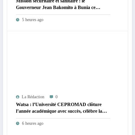
Mission sécuritaire et sanitaire : le
Gouverneur Jean Bakomito à Bunia ce
vendredi
5 heures ago
La Rédaction
0
Watsa : l’Université CEPROMAD clôture
l’année académique avec succès, célèbre la
collation des grades et remet des diplômes
6 heures ago
homologués