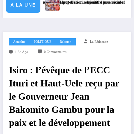
iplômes homologués
Ebola et mobiliser la population, objectif d’une réunion de coordination 
Haut-Uélé : la ministre provinciale Rachel Makasiane G
A LA UNE
Actualité
POLITIQUE
Religion
La Rédaction
1 An Ago
0 Commentaires
Isiro : l’évêque de l’ECC
Ituri et Haut-Uele reçu par
le Gouverneur Jean
Bakomito Gambu pour la
paix et le développement