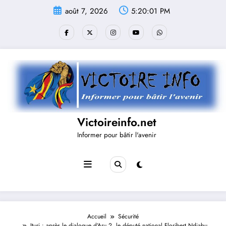
Aller
août 7, 2026
5:20:01 PM
au
contenu
Victoireinfo.net
Informer pour bâtir l'avenir
Accueil
Sécurité
Ituri : après le dialogue d’Aru 2, le député national Floribert Ndjabu