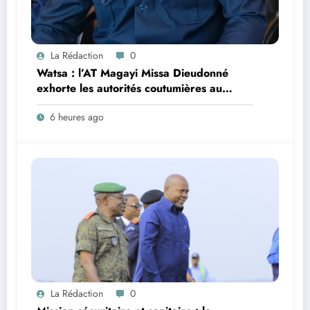
La Rédaction
0
Watsa : l’AT Magayi Missa Dieudonné
exhorte les autorités coutumières au
recensement et à l’identification de la
6 heures ago
population en vue de renforcer la
gouvernance sécuritaire participative
La Rédaction
0