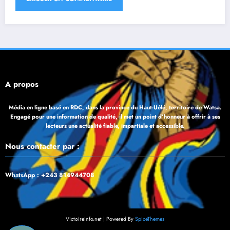
À propos
Média en ligne basé en RDC, dans la province du Haut-Uélé, territoire de Watsa.
Engagé pour une information de qualité, il met un point d’honneur à offrir à ses
lecteurs une actualité fiable, impartiale et accessible.
Nous contacter par :
WhatsApp : +243 814944708
Victoireinfo.net | Powered By
SpiceThemes