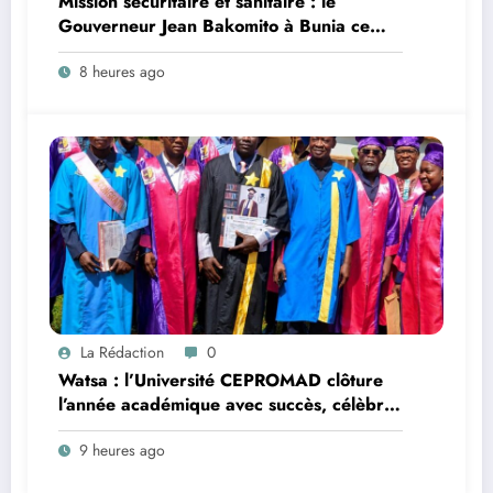
Mission sécuritaire et sanitaire : le
Gouverneur Jean Bakomito à Bunia ce
vendredi
8 heures ago
La Rédaction
0
Watsa : l’Université CEPROMAD clôture
l’année académique avec succès, célèbre
la collation des grades et remet des
9 heures ago
diplômes homologués