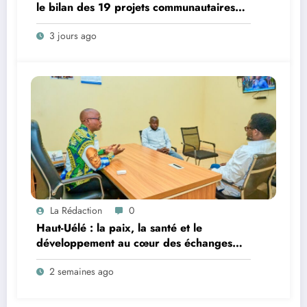
le bilan des 19 projets communautaires
de cahier de charge signé avec KGM S.A
3 jours ago
et prépare le deuxième quinquennat
La Rédaction
0
Haut-Uélé : la paix, la santé et le
développement au cœur des échanges
entre le vice-gouverneur Christophe Dara
2 semaines ago
Matata et les chefs des secteurs de
Gombari et de Mangbutu