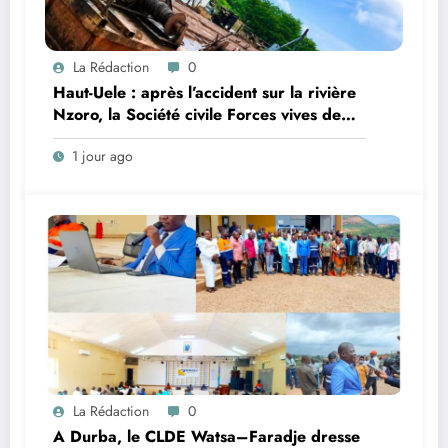
La Rédaction
0
Haut-Uele : après l’accident sur la rivière
Nzoro, la Société civile Forces vives de
Faradje s’indigne du retard dans la
1 jour ago
reconstruction du pont Nzoro
La Rédaction
0
A Durba, le CLDE Watsa–Faradje dresse