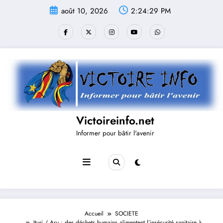
Aller
août 10, 2026
2:24:30 PM
au
contenu
Victoireinfo.net
Informer pour bâtir l'avenir
Accueil
SOCIETE
Ituri / Aru : des déchets humains alimentent l’insécurité sanitaire à