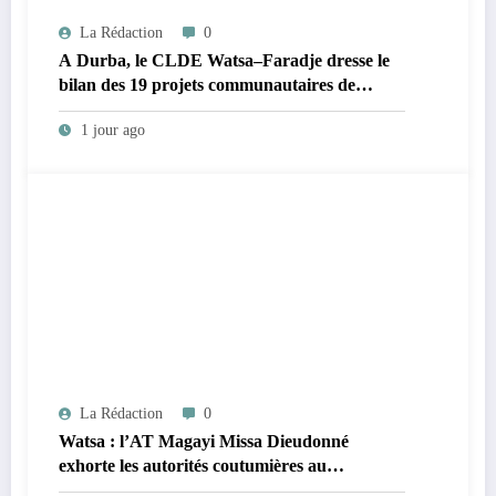
La Rédaction
0
A Durba, le CLDE Watsa–Faradje dresse le
bilan des 19 projets communautaires de
cahier de charge signé avec KGM S.A et
1 jour ago
prépare le deuxième quinquennat
La Rédaction
0
Watsa : l’AT Magayi Missa Dieudonné
exhorte les autorités coutumières au
recensement et à l’identification de la