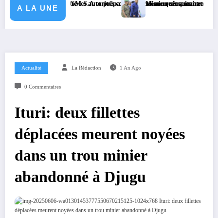
signé avec KGM S.A et prépare le deuxième quinquennat
né exhorte les autorités coutumières au recensement et à l’identification 
Mission sécuritaire et sanitaire : le
A LA UNE
Actualité
La Rédaction
1 An Ago
0 Commentaires
Ituri: deux fillettes
déplacées meurent noyées
dans un trou minier
abandonné à Djugu