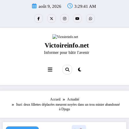
Aller
août 9, 2026
3:29:41 AM
au
contenu
Victoireinfo.net
Informer pour bâtir l'avenir
Accueil
Actualité
Ituri: deux fillettes déplacées meurent noyées dans un trou minier abandonné
à Djugu