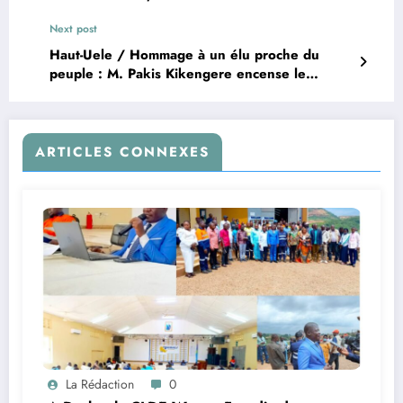
face au Nord-Kivu (21-49)
Next post
Haut-Uele / Hommage à un élu proche du
peuple : M. Pakis Kikengere encense le
député provincial Ombeni Kavunga Placide
ARTICLES CONNEXES
La Rédaction
0