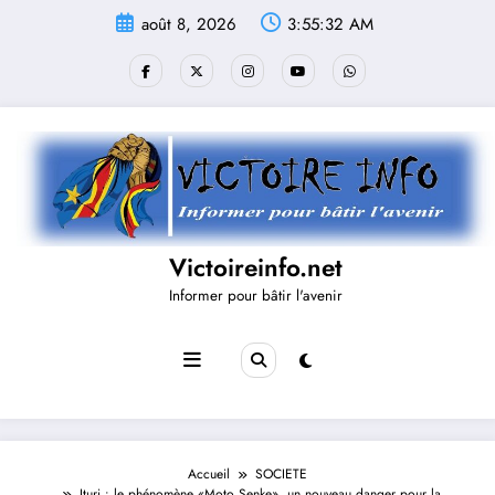
Aller
août 8, 2026
3:55:32 AM
au
contenu
Victoireinfo.net
Informer pour bâtir l'avenir
Accueil
SOCIETE
Ituri : le phénomène «Moto Senke», un nouveau danger pour la