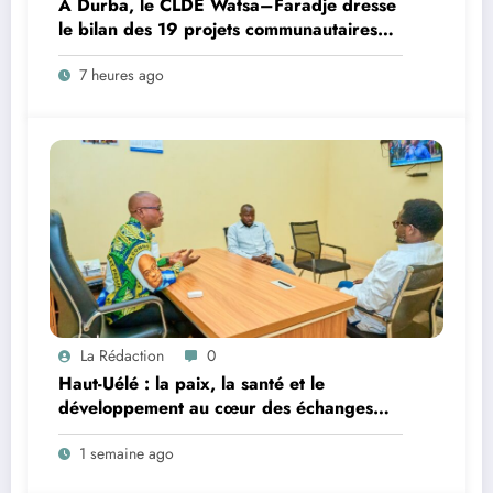
A Durba, le CLDE Watsa–Faradje dresse
le bilan des 19 projets communautaires
de cahier de charge signé avec KGM S.A
7 heures ago
et prépare le deuxième quinquennat
La Rédaction
0
Haut-Uélé : la paix, la santé et le
développement au cœur des échanges
entre le vice-gouverneur Christophe Dara
1 semaine ago
Matata et les chefs des secteurs de
Gombari et de Mangbutu