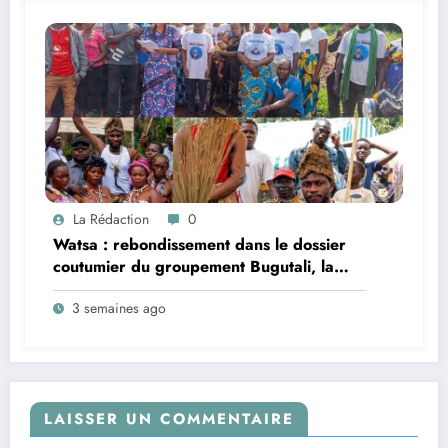
La Rédaction
0
Watsa : rebondissement dans le dossier
coutumier du groupement Bugutali, la
famille régnante Mbiliki réclame
3 semaines ago
l’installation urgente de César Mbiliki |||
et dénonce l’intérim prolongé du SECAD
Gédéon Wofi
LAISSER UN COMMENTAIRE