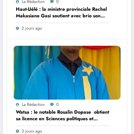
La Rédaction
0
Haut-Uélé : la ministre provinciale Rachel
Makasiane Gasi soutient avec brio son
mémoire sur la persistance du paludisme
2 jours ago
dans la zone de santé urbano-rurale
d’Isiro
La Rédaction
0
Watsa : le notable Rosalin Dopase obtient
sa licence en Sciences politiques et
administratives à l’Université CEPROMAD
3 jours ago
(UNIC)