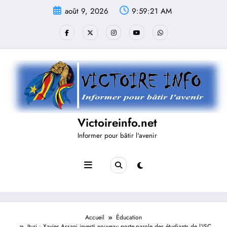
Aller
août 9, 2026
9:59:22 AM
au
contenu
Victoireinfo.net
Informer pour bâtir l'avenir
Accueil
Éducation
Ituri : Xavier Assani investi nouveau porte-parole des étudiants de l’ISC