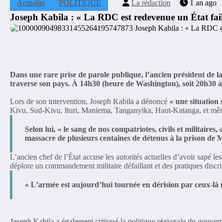
Actualité
POLITIQUE
La rédaction
1 an ago
Joseph Kabila : « La RDC est redevenue un État faill
Dans une rare prise de parole publique, l’ancien président de l
traverse son pays. À 14h30 (heure de Washington), soit 20h30 à
Lors de son intervention, Joseph Kabila a dénoncé
« une situation
Kivu, Sud-Kivu, Ituri, Maniema, Tanganyika, Haut-Katanga, et mêm
Selon lui, « le sang de nos compatriotes, civils et militaire
massacre de plusieurs centaines de détenus à la prison de
L’ancien chef de l’État accuse les autorités actuelles d’avoir sapé l
déplore un commandement militaire défaillant et des pratiques discr
« L’armée est aujourd’hui tournée en dérision par ceux-là m
Joseph Kabila a également critiqué la politique régionale du gouvern