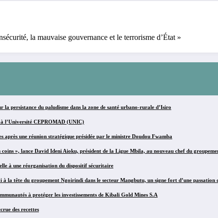
nsécurité, la mauvaise gouvernance et le terrorisme d’État »
r la persistance du paludisme dans la zone de santé urbano-rurale d’Isiro
ives à l’Université CEPROMAD (UNIC)
es après une réunion stratégique présidée par le ministre Doudou Fwamba
s coins », lance David Ideni Aioku, président de la Ligue Mbila, au nouveau chef du groupeme
e à une réorganisation du dispositif sécuritaire
 la tête du groupement Ngoirindi dans le secteur Mangbutu, un signe fort d’une passation 
mmunautés à protéger les investissements de Kibali Gold Mines S.A
crue des recettes