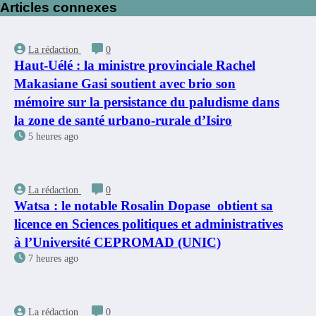
Articles connexes
La rédaction
0
Haut-Uélé : la ministre provinciale Rachel
Makasiane Gasi soutient avec brio son
mémoire sur la persistance du paludisme dans
la zone de santé urbano-rurale d’Isiro
5 heures ago
La rédaction
0
Watsa : le notable Rosalin Dopase obtient sa
licence en Sciences politiques et administratives
à l’Université CEPROMAD (UNIC)
7 heures ago
La rédaction
0