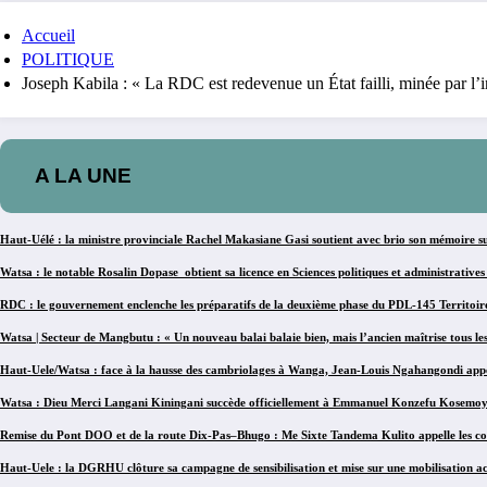
Accueil
POLITIQUE
Joseph Kabila : « La RDC est redevenue un État failli, minée par l’i
A LA UNE
Haut-Uélé : la ministre provinciale Rachel Makasiane Gasi soutient avec brio son mémoire su
Watsa : le notable Rosalin Dopase obtient sa licence en Sciences politiques et administrat
RDC : le gouvernement enclenche les préparatifs de la deuxième phase du PDL-145 Territoir
Watsa | Secteur de Mangbutu : « Un nouveau balai balaie bien, mais l’ancien maîtrise tous le
Haut-Uele/Watsa : face à la hausse des cambriolages à Wanga, Jean-Louis Ngahangondi appell
Watsa : Dieu Merci Langani Kiningani succède officiellement à Emmanuel Konzefu Kosemoyi à
Remise du Pont DOO et de la route Dix-Pas–Bhugo : Me Sixte Tandema Kulito appelle les co
Haut-Uele : la DGRHU clôture sa campagne de sensibilisation et mise sur une mobilisation ac