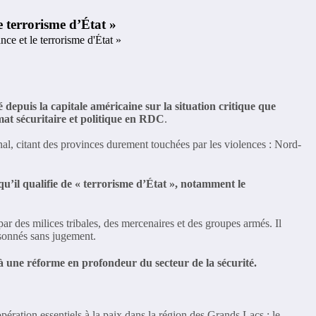
e terrorisme d’État »
epuis la capitale américaine sur la situation critique que
mat sécuritaire et politique en RDC
.
nal, citant des provinces durement touchées par les violences : Nord-
 qu’il qualifie de « terrorisme d’État », notamment le
par des milices tribales, des mercenaires et des groupes armés. Il
isonnés sans jugement.
 à une réforme en profondeur du secteur de la sécurité.
ération essentiels à la paix dans la région des Grands Lacs : le