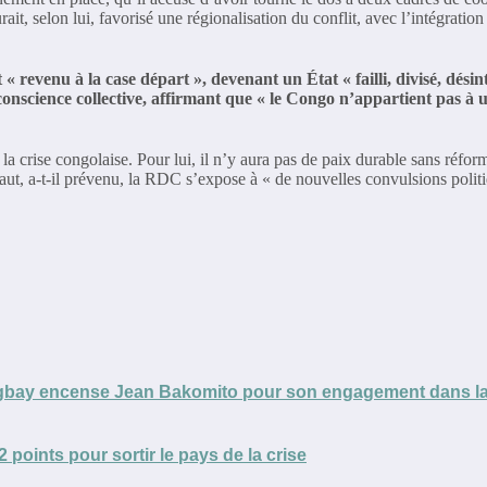
ait, selon lui, favorisé une régionalisation du conflit, avec l’intégra
« revenu à la case départ », devenant un État « failli, divisé, désin
onscience collective, affirmant que « le Congo n’appartient pas à 
la crise congolaise. Pour lui, il n’y aura pas de paix durable sans réform
ut, a-t-il prévenu, la RDC s’expose à « de nouvelles convulsions politi
 Magbay encense Jean Bakomito pour son engagement dans la
 points pour sortir le pays de la crise