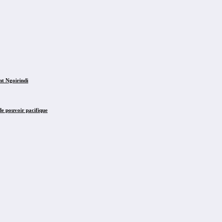
nt Ngoirindi
de pouvoir pacifique