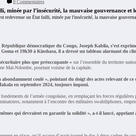
0 Commentaires
i, minée par l’insécurité, la mauvaise gouvernance et l
a République démocratique du Congo, Joseph Kabila, s’est exprimé d
 Goma et 19h30 à Kinshasa, il a dressé un tableau alarmant du cli
 sécuritaire plus que préoccupante »
sur l’ensemble du territoire natio
e Maï-Ndombe, pourtant voisine de la capitale.
s, a abondamment coulé », pointant du doigt des actes relevant de ce
 Makala en septembre 2024, toujours impuni.
es fondements de l’armée congolaise, en remplaçant les forces régulières 
iminatoires, notamment à l’encontre des militaires swahiliphones, empr
êmes qui devraient en garantir la solidité », a-t-il lancé, appelant
ement en place, qu’il accuse d’avoir tourné le dos à deux cadres de coop