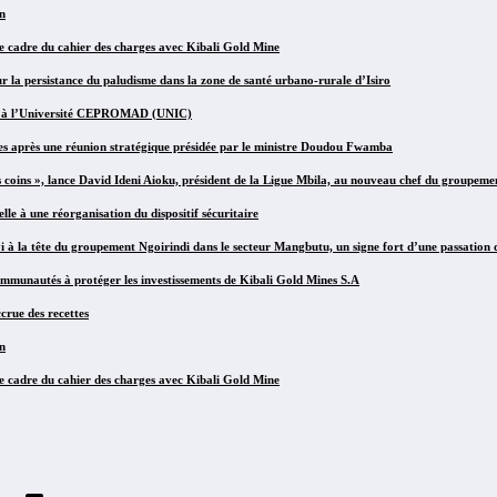
n
le cadre du cahier des charges avec Kibali Gold Mine
r la persistance du paludisme dans la zone de santé urbano-rurale d’Isiro
ives à l’Université CEPROMAD (UNIC)
es après une réunion stratégique présidée par le ministre Doudou Fwamba
s coins », lance David Ideni Aioku, président de la Ligue Mbila, au nouveau chef du groupeme
e à une réorganisation du dispositif sécuritaire
 la tête du groupement Ngoirindi dans le secteur Mangbutu, un signe fort d’une passation 
mmunautés à protéger les investissements de Kibali Gold Mines S.A
crue des recettes
n
le cadre du cahier des charges avec Kibali Gold Mine