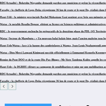
RDC|Actualité : Boketshu Wayambo demande pardon aux musiciens et prône la réconciliatio
Faradje : la chefferie de Logo-Doka réceptionne 36 km de route et le pont Do, réalisés dans 
Haut-Uélé : la ministre provinciale Rachel Makasiane Gasi soutient avec brio son mémoire su
Watsa : le notable Rosalin Dopase obtient sa licence en Sciences politiques et administrat
RDC : le gouvernement enclenche les préparatifs de la deuxième phase du PDL-145 Territoir
Watsa | Secteur de Mangbutu : « Un nouveau balai balaie bien, mais l’ancien maîtrise tous le
Haut-Uele/Watsa : face à la hausse des cambriolages à Wanga, Jean-Louis Ngahangondi appell
Watsa : Dieu Merci Langani Kiningani succède officiellement à Emmanuel Konzefu Kosemoyi à
Remise du Pont DOO et de la route Dix-Pas–Bhugo : Me Sixte Tandema Kulito appelle les co
Haut-Uele : la DGRHU clôture sa campagne de sensibilisation et mise sur une mobilisation ac
RDC|Actualité : Boketshu Wayambo demande pardon aux musiciens et prône la réconciliatio
Faradje : la chefferie de Logo-Doka réceptionne 36 km de route et le pont Do, réalisés dans 