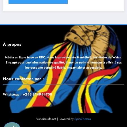
À propos
Média en ligne basé en RDC, dans la province du Haut-Uélé, territoire de Watsa.
Engagé pour une information de qualité, il met un point d’honneur à offrir à ses
lecteurs une actualité fiable, impartiale et accessible.
Nous contacter par :
WhatsApp : +243 814944708
Victoireinfo.net | Powered By
SpiceThemes