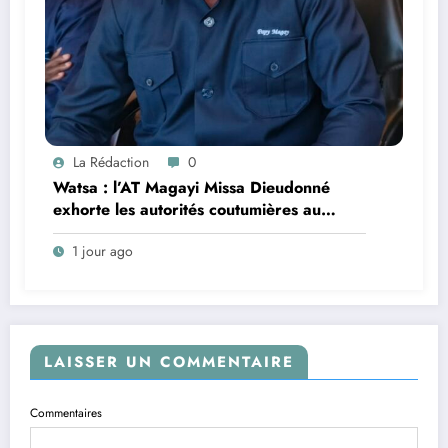
La Rédaction
0
Watsa : l’AT Magayi Missa Dieudonné
exhorte les autorités coutumières au
recensement et à l’identification de la
1 jour ago
population en vue de renforcer la
gouvernance sécuritaire participative
LAISSER UN COMMENTAIRE
Commentaires