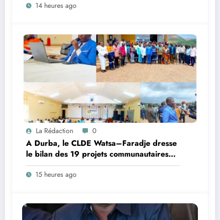
14 heures ago
universitaire
La Rédaction
0
A Durba, le CLDE Watsa–Faradje dresse
le bilan des 19 projets communautaires
de cahier de charge signé avec KGM S.A
15 heures ago
et prépare le deuxième quinquennat