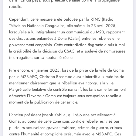
dans l’Est du pays, sous prétexte de lutter contre la propagande
rebelle.
Cependant, cette mesure a été bafouée par la RTNC (Radio
Télévision Nationale Congolaise) elle-même, le 23 avril 2025,
lorsqu’elle a lu intégralement un communiqué du M23, rapportant
des discussions entamées à Doha (Qatar) entre les rebelles et le
gouvernement congolais. Cette contradiction flagrante a mis à mal
la crédibilité de la décision du CSAC, et a soulevé de nombreuses
interrogations sur sa neutralité réelle.
Pire encore, en janvier 2025, lors de la prise de la ville de Goma
par le M23-AFC, Christian Bosembe aurait interdit aux médias de
mentionner clairement que la rébellion avait conquis la ville.
Malgré cette tentative de contrôle narratif, les faits sur le terrain ont
démontré l’inverse : Goma est toujours sous occupation rebelle au
moment de la publication de cet article.
L’ancien président Joseph Kabila, qui séjourne actuellement à
Goma, au cœur de cette zone sous contrôle rebelle, est visé par
plusieurs accusations graves : trahison, crimes de guerre, crimes
contre l’humanité et complicité présumée avec le M23-AFC. Ces