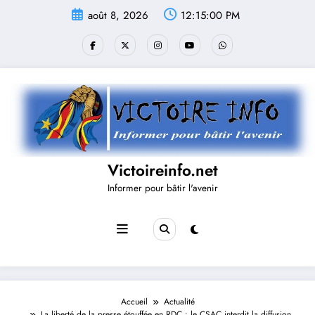
Aller
août 8, 2026
12:15:01 PM
au
contenu
Victoireinfo.net
Informer pour bâtir l'avenir
Accueil
Actualité
La liberté de la presse étouffée en RDC : le CSAC interdit la diffusion