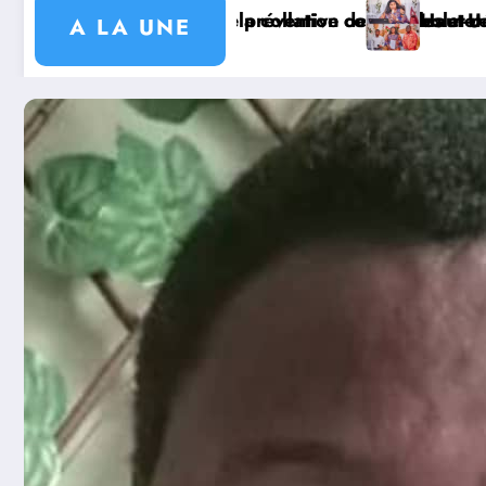
s et remet des diplômes homologués
ola et mobiliser la population, objectif d’une réunion
ut-Uélé : la ministre provinciale Rachel Makasiane Gas
Watsa
A LA UNE