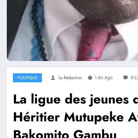
POLITIQUE
La Rédaction
1 An Ago
0 C
La ligue des jeunes 
Héritier Mutupeke A
Bakomito Gambu