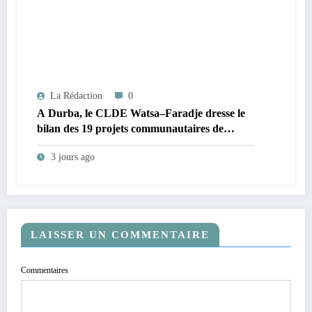
La Rédaction
0
A Durba, le CLDE Watsa–Faradje dresse le
bilan des 19 projets communautaires de
cahier de charge signé avec KGM S.A et
3 jours ago
prépare le deuxième quinquennat
LAISSER UN COMMENTAIRE
Commentaires