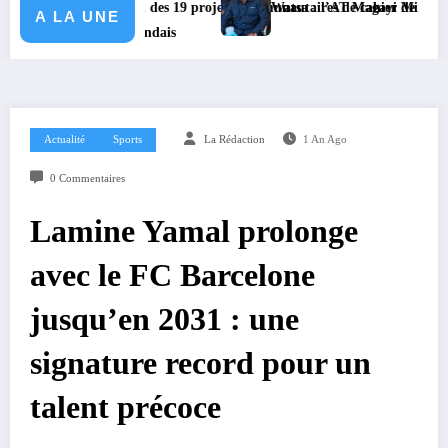
e le bilan des 19 projets communautaires de cahier de charge signé ave
Watsa : l’AT Magayi Missa Dieudonné exhorte
A LA UNE
ement ougandais
Actualité
Sports
La Rédaction
1 An Ago
0 Commentaires
Lamine Yamal prolonge
avec le FC Barcelone
jusqu’en 2031 : une
signature record pour un
talent précoce