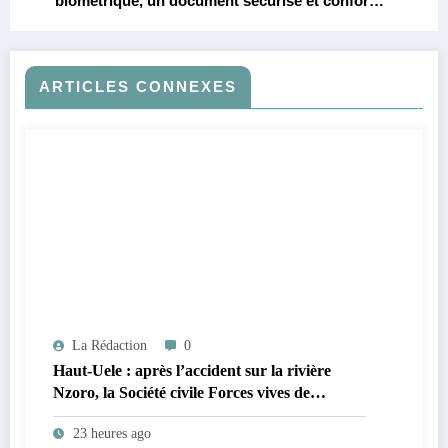
biométrique, un document sécurisé et conforme
aux normes internationales
ARTICLES CONNEXES
La Rédaction
0
Haut-Uele : après l’accident sur la rivière
Nzoro, la Société civile Forces vives de
Faradje s’indigne du retard dans la
23 heures ago
reconstruction du pont Nzoro