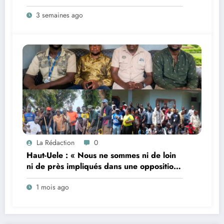
famille régnante Mbiliki réclame
3 semaines ago
l’installation urgente de César Mbiliki |||
et dénonce l’intérim prolongé du SECAD
Gédéon Wofi
La Rédaction
0
Haut-Uele : « Nous ne sommes ni de loin
ni de près impliqués dans une opposition
au projet de changement de la
1 mois ago
Constitution ; nos revendications sont
apolitiques », déclarent les leaders des
orpailleurs de Watsa (Mise au point)