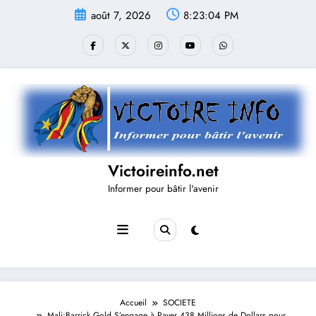
Aller
août 7, 2026
8:23:05 PM
au
contenu
Victoireinfo.net
Informer pour bâtir l'avenir
Accueil
SOCIETE
Mali:Barrick Gold S’engage à Payer 438 Millions de Dollars pour