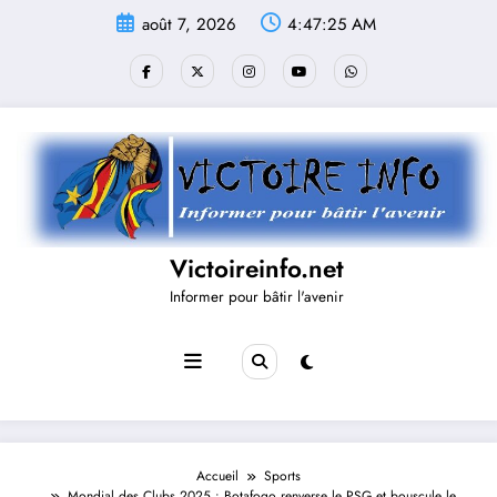
Aller
août 7, 2026
4:47:26 AM
au
contenu
Victoireinfo.net
Informer pour bâtir l'avenir
Accueil
Sports
Mondial des Clubs 2025 : Botafogo renverse le PSG et bouscule le