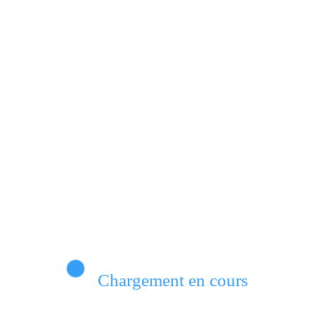
 aussi pour l’économie nationale. Le temps presse pour empêc
message fort porteur d’espoir du député Ombeni
i face à l’Espagne de Yamal dans un duel interc
Chargement en cours