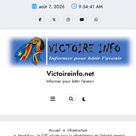
Aller
août 7, 2026
9:54:42 AM
au
contenu
Victoireinfo.net
Informer pour bâtir l'avenir
Accueil
Infrastructure
Nord-Kivu : le CITC plaide pour la réhabilitation de l’hôpital général