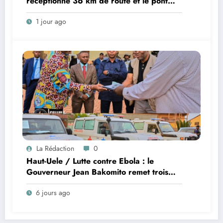
réceptionne 36 km de route et le pont
Do, réalisés dans le cadre du cahier des
1 jour ago
charges avec Kibali Gold Mine
La Rédaction
0
Haut-Uele / Lutte contre Ebola : le
Gouverneur Jean Bakomito remet trois
ambulances du Gouvernement central aux
6 jours ago
équipes de riposte