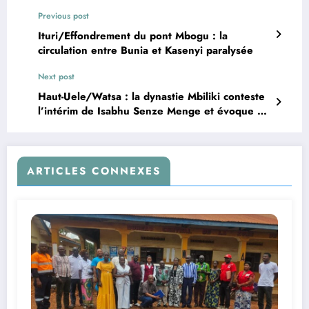
Previous post
Ituri/Effondrement du pont Mbogu : la
circulation entre Bunia et Kasenyi paralysée
Next post
Haut-Uele/Watsa : la dynastie Mbiliki conteste
l’intérim de Isabhu Senze Menge et évoque un
« coup coutumier » à Bogutali
ARTICLES CONNEXES