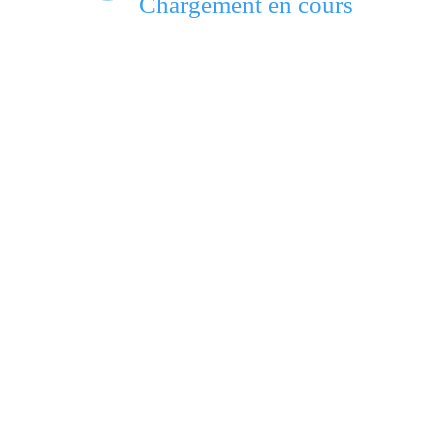
Chargement en cours
MSCO dénonce l’insécurité et les violences ex
rcent leurs capacités contre la tuberculose