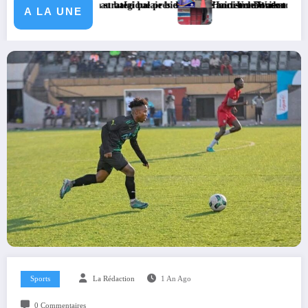
réunion stratégique présidée par le ministre Doudou Fwamba
ouveau balai balaie bien, mais l’ancien maîtrise tous les coins », lance 
Haut-Uele/Watsa : face à la hausse des c
A LA UNE
Sports
La Rédaction
1 An Ago
0 Commentaires