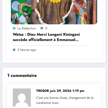
La Rédaction
0
Watsa : Dieu Merci Langani Kiningani
succède officiellement à Emmanuel
Konzefu Kosemoyi à la tête du
5 heures ago
groupement Ngoirindi dans le secteur
Mangbutu, un signe fort d’une passation
de pouvoir pacifique
1 commentaire
TRESOR
juin 29, 2026 1:19 pm
C’est une bonne chose, changement de la
constitution bien