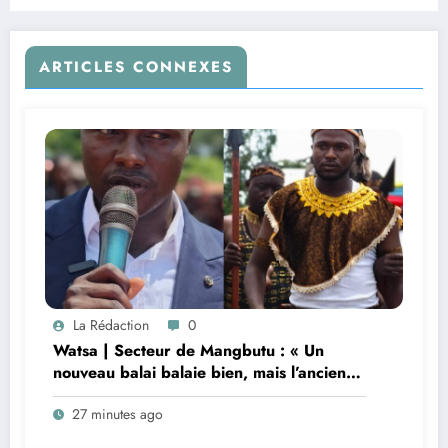
patriotisme, à la vigilance et au soutien des
Léopards
ARTICLES CONNEXES
La Rédaction
0
Watsa | Secteur de Mangbutu : « Un
nouveau balai balaie bien, mais l’ancien
maîtrise tous les coins », lance David Ideni
27 minutes ago
Aioku, président de la Ligue Mbila, au
nouveau chef du groupement Ngoirindi