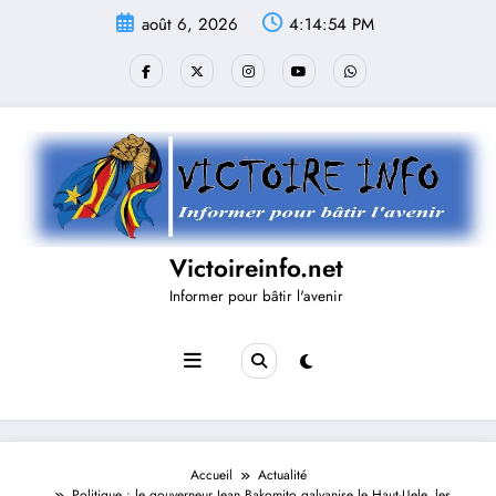
Aller
août 6, 2026
4:14:55 PM
au
contenu
Victoireinfo.net
Informer pour bâtir l'avenir
Accueil
Actualité
Politique : le gouverneur Jean Bakomito galvanise le Haut-Uele, les