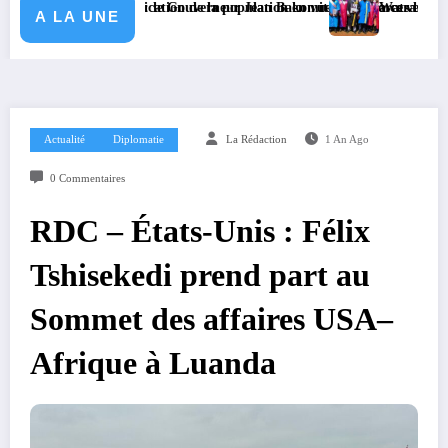
dentification de la population en vue de renforcer la gouvernance sécurit
sanitaire : le Gouverneur Jean Bakomito à Bunia ce vendredi
Watsa : l’Université CEPRO
A LA UNE
Actualité
Diplomatie
La Rédaction
1 An Ago
0 Commentaires
RDC – États-Unis : Félix
Tshisekedi prend part au
Sommet des affaires USA–
Afrique à Luanda