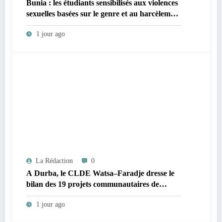
Bunia : les étudiants sensibilisés aux violences
sexuelles basées sur le genre et au harcèlement
sexuel en milieu universitaire
1 jour ago
La Rédaction
0
A Durba, le CLDE Watsa–Faradje dresse le
bilan des 19 projets communautaires de
cahier de charge signé avec KGM S.A et
1 jour ago
prépare le deuxième quinquennat