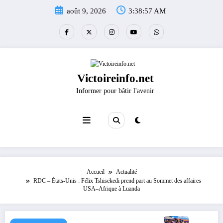
Aller
août 9, 2026
3:38:57 AM
au
contenu
Victoireinfo.net
Informer pour bâtir l'avenir
Accueil
Actualité
RDC – États-Unis : Félix Tshisekedi prend part au Sommet des affaires
USA–Afrique à Luanda