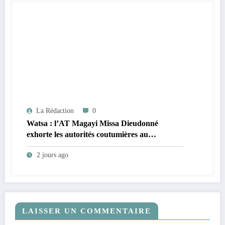
La Rédaction
0
Watsa : l’AT Magayi Missa Dieudonné
exhorte les autorités coutumières au
recensement et à l’identification de la
2 jours ago
population en vue de renforcer la
gouvernance sécuritaire participative
LAISSER UN COMMENTAIRE