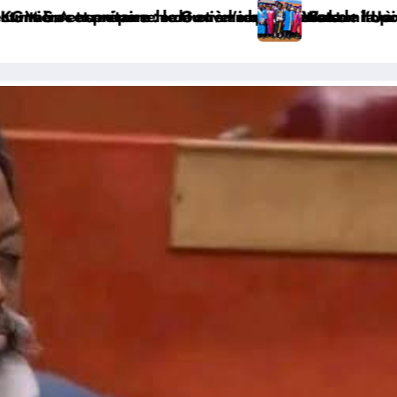
a population en vue de renforcer la gouvernance sécuri
to à Bunia ce vendredi
l’Université CEPROMAD clôture l’année académique ave
Haut-Uele :