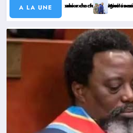
 avec KGM S.A et prépare le deuxième quinquennat
 coutumières au recensement et à l’identification de l
n sécuritaire et sanitaire : le Gouverneur Jean Bakomi
Watsa : 
A LA UNE