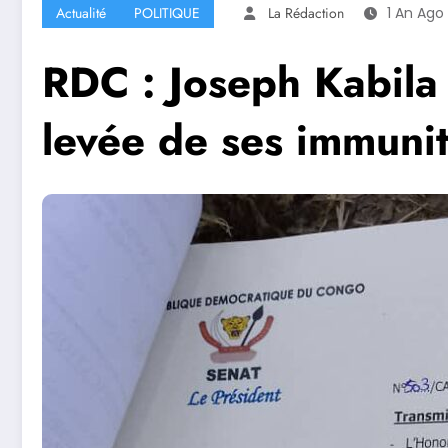
Actualité
POLITIQUE
La Rédaction
1 An Ago
RDC : Joseph Kabila
levée de ses immuni