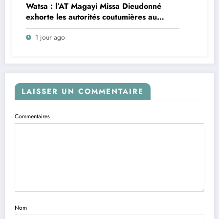
Watsa : l’AT Magayi Missa Dieudonné
exhorte les autorités coutumières au
recensement et à l’identification de la
1 jour ago
population en vue de renforcer la
gouvernance sécuritaire participative
LAISSER UN COMMENTAIRE
Commentaires
Nom