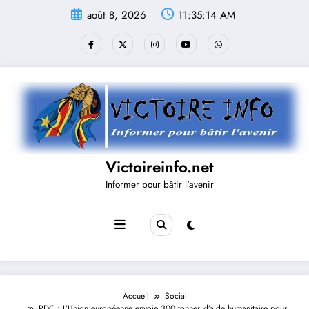
Aller
août 8, 2026
11:35:14 AM
au
contenu
Victoireinfo.net
Informer pour bâtir l'avenir
Accueil
Social
RDC : L’Union européenne envoie 300 tonnes d’aide humanitaire pour