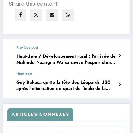
Share this content:
Previous post
Haut-Uele / Développement rural : l’arrivée de
Muhindo Nzangi à Watsa ravive l’espoir d’un
essor agricole, estime l’honorable Me Bismick
Next post
Boele Losomia
Guy Bukasa quitte la tête des Léopards U20
après l’élimination en quart de finale de la
CAN U20
ARTICLES CONNEXES