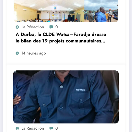
La Rédaction
0
A Durba, le CLDE Watsa–Faradje dresse
le bilan des 19 projets communautaires
de cahier de charge signé avec KGM S.A
14 heures ago
et prépare le deuxième quinquennat
La Rédaction
0