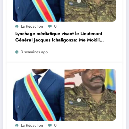
La Rédaction
0
Lynchage médiatique visant le Lieutenant
Général Jacques Ichaligonza: Me Mokili
Mungunuti David attend l’intervention
3 semaines ago
urgente du Chef de l’Etat !
La Rédaction
0