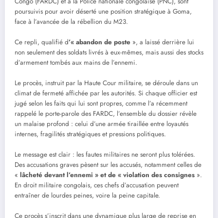
Congo (FARDC) et à la Police nationale congolaise (PNC), sont
poursuivis pour avoir déserté une position stratégique à Goma,
face à l’avancée de la rébellion du M23.
Ce repli, qualifié d
’« abandon de poste
», a laissé derrière lui
non seulement des soldats livrés à eux-mêmes, mais aussi des stocks
d’armement tombés aux mains de l’ennemi.
Le procès, instruit par la Haute Cour militaire, se déroule dans un
climat de fermeté affichée par les autorités. Si chaque officier est
jugé selon les faits qui lui sont propres, comme l’a récemment
rappelé le porte-parole des FARDC, l’ensemble du dossier révèle
un malaise profond : celui d’une armée tiraillée entre loyautés
internes, fragilités stratégiques et pressions politiques.
Le message est clair : les fautes militaires ne seront plus tolérées.
Des accusations graves pèsent sur les accusés, notamment celles de
«
lâcheté devant l’ennemi » et de « violation des consignes
».
En droit militaire congolais, ces chefs d’accusation peuvent
entraîner de lourdes peines, voire la peine capitale.
Ce procès s’inscrit dans une dynamique plus large de reprise en