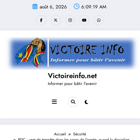
Aller
août 6, 2026
6:09:20 AM
au
contenu
Victoireinfo.net
Informer pour bâtir l'avenir
Accueil
Sécurité
RDC : vent de tempête dans les rangs de l’armée, quand la discipline