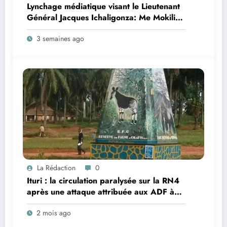
Lynchage médiatique visant le Lieutenant
Général Jacques Ichaligonza: Me Mokili
Mungunuti David attend l’intervention
3 semaines ago
urgente du Chef de l’Etat !
La Rédaction
0
Ituri : la circulation paralysée sur la RN4
après une attaque attribuée aux ADF à
Mambasa
2 mois ago