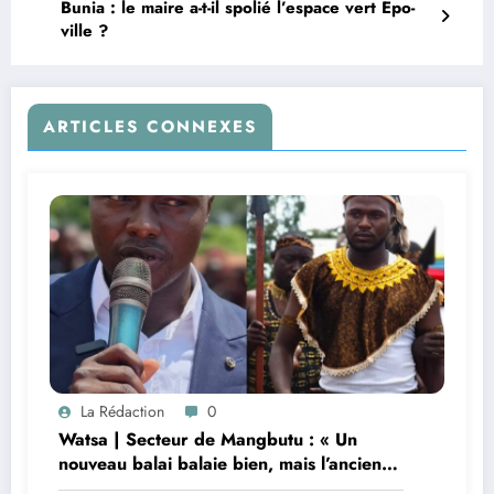
Bunia : le maire a-t-il spolié l’espace vert Epo-
ville ?
ARTICLES CONNEXES
La Rédaction
0
Watsa | Secteur de Mangbutu : « Un
nouveau balai balaie bien, mais l’ancien
maîtrise tous les coins », lance David Ideni