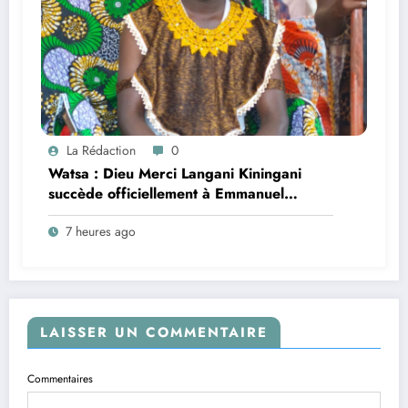
La Rédaction
0
Watsa : Dieu Merci Langani Kiningani
succède officiellement à Emmanuel
Konzefu Kosemoyi à la tête du
7 heures ago
groupement Ngoirindi dans le secteur
Mangbutu, un signe fort d’une passation
de pouvoir pacifique
LAISSER UN COMMENTAIRE
Commentaires