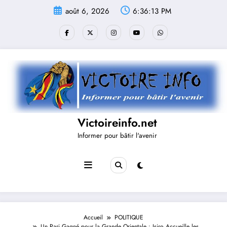
Aller
août 6, 2026
6:36:13 PM
au
contenu
Victoireinfo.net
Informer pour bâtir l'avenir
Accueil
POLITIQUE
Un Pari Gagné pour la Grande Orientale : Isiro Accueille les