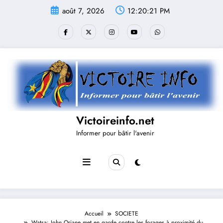
Aller
août 7, 2026
12:20:21 PM
au
contenu
Victoireinfo.net
Informer pour bâtir l'avenir
Accueil
SOCIETE
Watsa: John Oriane met en garde contre les forages à proximité du