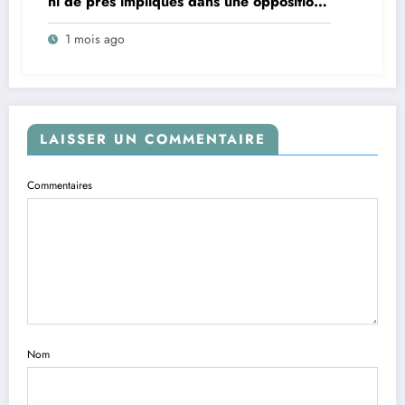
ni de près impliqués dans une opposition
au projet de changement de la
1 mois ago
Constitution ; nos revendications sont
apolitiques », déclarent les leaders des
orpailleurs de Watsa (Mise au point)
LAISSER UN COMMENTAIRE
Commentaires
Nom