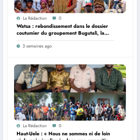
La Rédaction
0
Watsa : rebondissement dans le dossier
coutumier du groupement Bugutali, la
famille régnante Mbiliki réclame
3 semaines ago
l’installation urgente de César Mbiliki |||
et dénonce l’intérim prolongé du SECAD
Gédéon Wofi
La Rédaction
0
Haut-Uele : « Nous ne sommes ni de loin