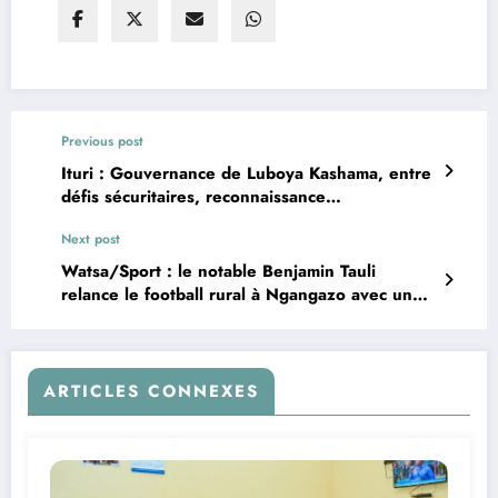
Previous post
Ituri : Gouvernance de Luboya Kashama, entre
défis sécuritaires, reconnaissance
présidentielle et attentes citoyennes (analyse
Next post
de Joël Adirodu Ndey)
Watsa/Sport : le notable Benjamin Tauli
relance le football rural à Ngangazo avec un
tournoi inédit
ARTICLES CONNEXES